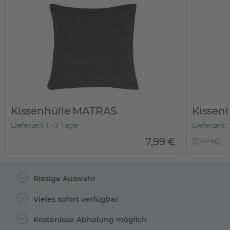
Kissenhülle MATRAS
Kissen
Lieferzeit 1 - 3 Tage
Lieferzeit 
7
,
99
€
8,49€
Riesige Auswahl
Vieles sofort verfügbar
Kostenlose Abholung möglich