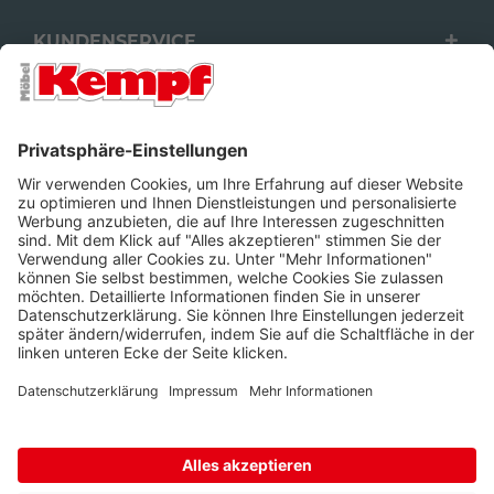
KUNDENSERVICE
FILIALEN
UNTERNEHMEN
FOLGEN SIE UNS
Barrierefreiheit
Cookie-Einstellungen
Widerrufsrecht
Datenschutz
Unsere AGB
Impressum
Alle Preise inkl. gesetzl. Mehrwertsteuer zzgl.
Lieferkosten
und ggf.
Nachnahmegebühren, wenn nicht anders beschrieben.
* Wir nutzen Trusted Shops als unabhängigen Dienstleister für die
Einholung von Bewertungen. Trusted Shops hat Maßnahmen