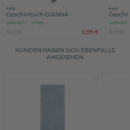
Kela
uch GIANNA
Geschirrtuch GIANN
Tage
Lieferzeit 1 - 3 Tage
6
,
99
€
8,25€
KUNDEN HABEN SICH EBENFALLS
ANGESEHEN