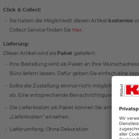
Click & Collect:
Sie haben die Möglichkeit diesen Artikel
kostenlos
vo
Collect Service finden Sie
hier
.
Lieferung:
Dieser Artikel wird als
Paket
geliefert:
Ihre Bestellung wird als Paket an Ihre Wunschadresse
Büro liefern lassen. Dafür geben Sie einfach eine sep
Sollte die Zustellung einmal nicht möglich sein, ni
ab. Eine entsprechende Benachrichtigungskarte find
Die Lieferkosten als Paket können Sie am einfachste
„Lieferkosten“ einsehen.
Lieferumfang: Ohne Dekoration