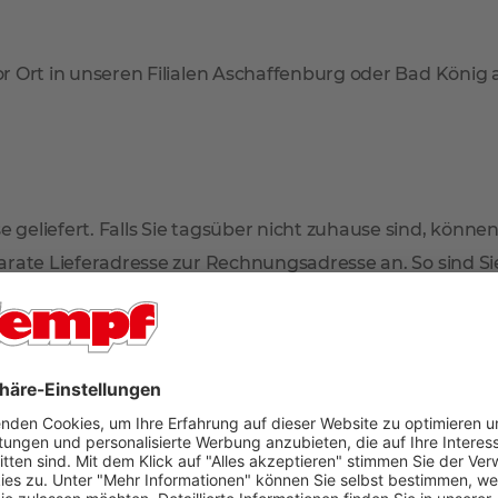
r Ort in unseren Filialen Aschaffenburg oder Bad König
 geliefert. Falls Sie tagsüber nicht zuhause sind, können
arate Lieferadresse zur Rechnungsadresse an. So sind Sie 
mmt der Paketdienstleister Ihr Produkt zur erneuten Anl
en Sie dann in Ihrem Briefkasten.
n im oberen Bereich der Artikelseite unter dem Verkaufsp