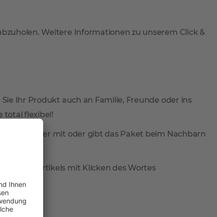
 abzuholen. Weitere Informationen zu unserem Click &
 Sie Ihr Produkt auch an Familie, Freunde oder ins
total flexibel!
ieferung wieder mit oder gibt das Paket beim Nachbarn
reis des Artikels mit Klicken des Wortes