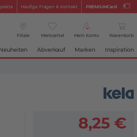
spekte
Häufige Fragen & Kontakt
PREMIUM
Card
Filiale
Merkzettel
Mein Konto
Warenkorb
Neuheiten
Abverkauf
Marken
Inspiration
8,25 €