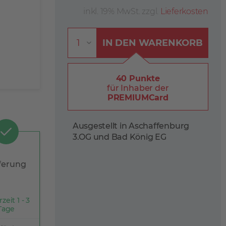
inkl. 19% MwSt. zzgl.
Lieferkosten
IN DEN
WARENKORB
40 Punkte
für Inhaber der
PREMIUMCard
Ausgestellt in Aschaffenburg
3.OG und Bad König EG
ferung
rzeit 1 - 3
Tage