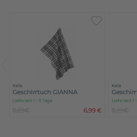
Kela
Kela
Geschirrtuch GIANNA
Geschir
Lieferzeit 1 - 3 Tage
Lieferzeit 1 
€
8,25€
6
,
99
€
8,25€