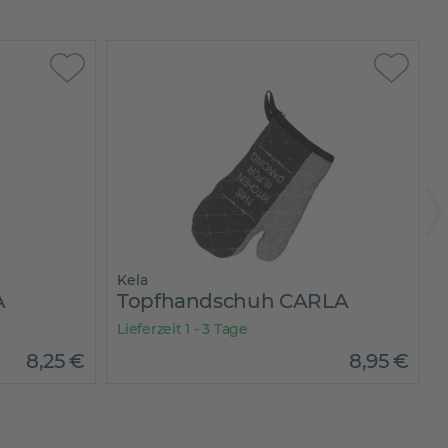
Kela
A
Topfhandschuh CARLA
Lieferzeit 1 - 3 Tage
L
8
,
25
€
8
,
95
€