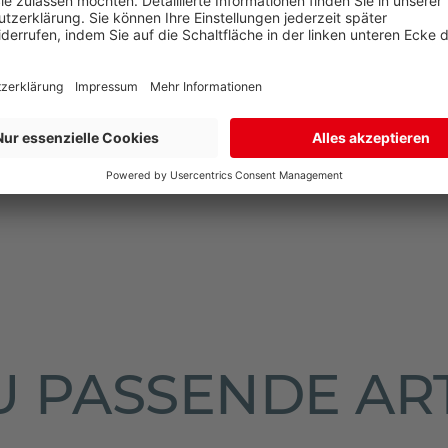
N
NEN
 PASSENDE AR