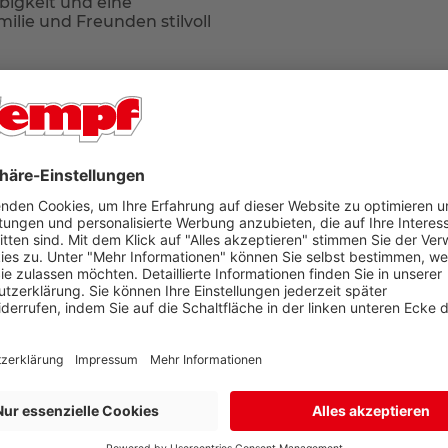
bigkeit und eine
ilie und Freunden stilvoll
G
r Ort in unseren Filialen Aschaffenburg oder Bad König
 geliefert. Falls Sie tagsüber nicht zuhause sind, können
arate Lieferadresse zur Rechnungsadresse an. So sind Sie 