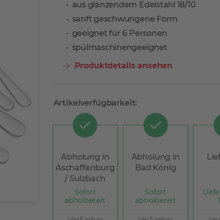
aus glänzendem Edelstahl 18/10
sanft geschwungene Form
geeignet für 6 Personen
spülmaschinengeeignet
Produktdetails ansehen
Artikelverfügbarkeit:
Abholung in
Abholung in
Lie
Aschaffenburg
Bad König
/ Sulzbach
Sofort
Sofort
Liefe
abholbereit
abholbereit
Verfügbar
Verfügbar
Ve