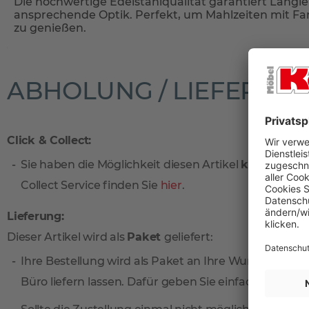
Die hochwertige Edelstahlqualität garantiert Langle
ansprechende Optik. Perfekt, um Mahlzeiten mit Fam
zu genießen.
ABHOLUNG / LIEFERUN
Click & Collect:
Sie haben die Möglichkeit diesen Artikel
kostenlos
vo
Collect Service finden Sie
hier
.
Lieferung:
Dieser Artikel wird als
Paket
geliefert:
Ihre Bestellung wird als Paket an Ihre Wunschadresse
Büro liefern lassen. Dafür geben Sie einfach eine sep