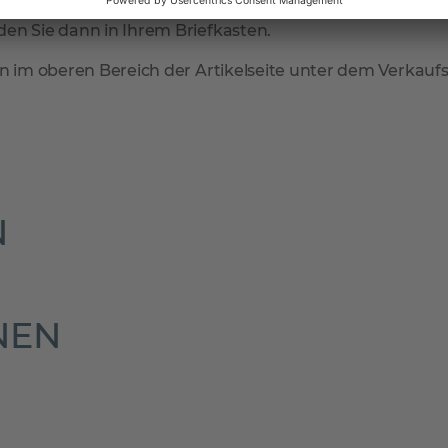
mmt der Paketdienstleister Ihr Produkt zur erneuten Anl
en Sie dann in Ihrem Briefkasten.
n im oberen Bereich der Artikelseite unter dem Verkaufsp
N
NEN