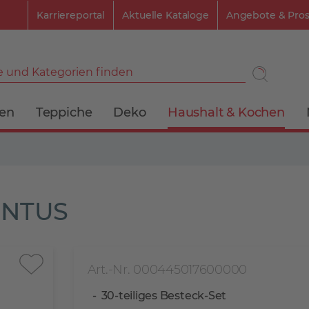
Karriereportal
Aktuelle Kataloge
Angebote & Pro
 und Kategorien finden
ien
Teppiche
Deko
Haushalt & Kochen
VENTUS
Art.-Nr. 000445017600000
30-teiliges Besteck-Set