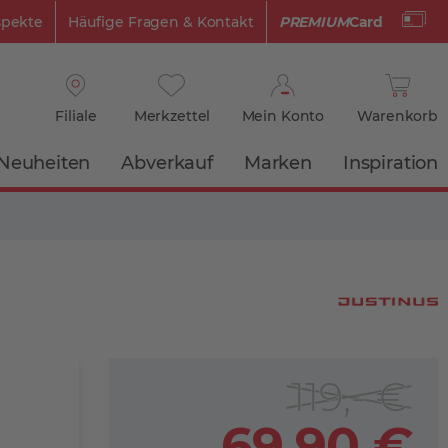
spekte
Häufige Fragen & Kontakt
PREMIUM
Card
Filiale
Merkzettel
Mein Konto
Warenkorb
Neuheiten
Abverkauf
Marken
Inspiration
119,- €
69,90 €