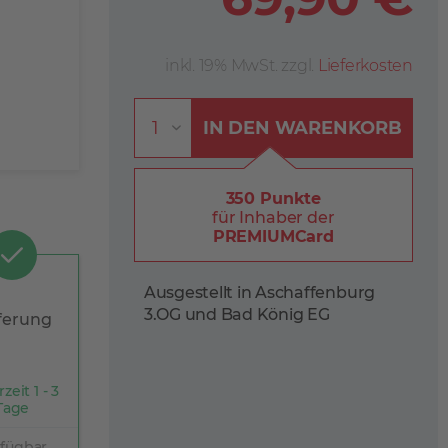
inkl. 19% MwSt. zzgl.
Lieferkosten
IN DEN
WARENKORB
350 Punkte
für Inhaber der
PREMIUMCard
Ausgestellt in Aschaffenburg
3.OG und Bad König EG
ferung
rzeit 1 - 3
Tage
rfügbar