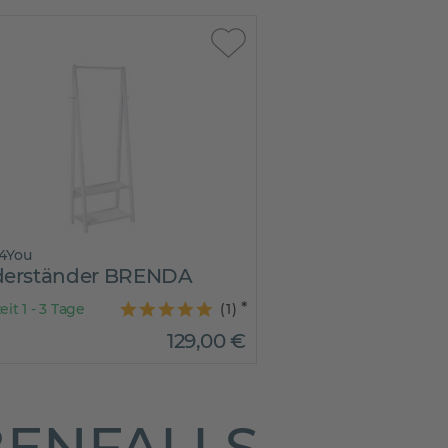
4You
derständer BRENDA
eit 1 - 3 Tage
(
1
)
129
,
00
€
BENFALLS