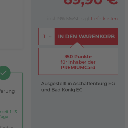
inkl. 19% MwSt. zzgl.
Lieferkosten
IN DEN
WARENKORB
350 Punkte
für Inhaber der
PREMIUMCard
Ausgestellt in Aschaffenburg EG
und Bad König EG
ferung
rzeit 1 - 3
Tage
rfügbar