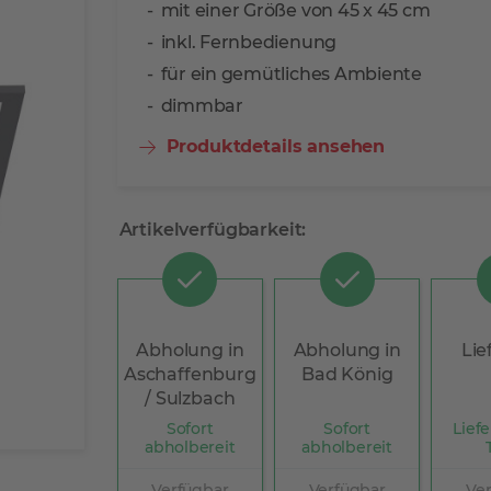
mit einer Größe von 45 x 45 cm
inkl. Fernbedienung
für ein gemütliches Ambiente
dimmbar
Produktdetails ansehen
Artikelverfügbarkeit:
Abholung in
Abholung in
Lie
Aschaffenburg
Bad König
/ Sulzbach
Sofort
Sofort
Liefe
abholbereit
abholbereit
Verfügbar
Verfügbar
Ve