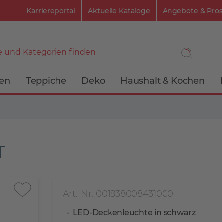
Karriereportal
Aktuelle Kataloge
Angebote & Pro
 und Kategorien finden
ien
Teppiche
Deko
Haushalt & Kochen
T
Art.-Nr. 001838008431000
LED-Deckenleuchte in schwarz