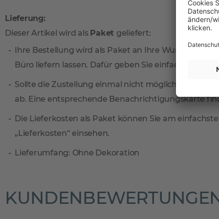
Lieferung:
Dieser Artikel wird als
Paket
geliefert:
Ihre Bestellung wird als Paket an Ihre Wunschadresse
Büro liefern lassen. Dafür geben Sie einfach eine sep
Sollte die Zustellung einmal nicht möglich sein, ni
ab. Eine entsprechende Benachrichtigungskarte find
Die Lieferkosten als Paket können Sie am einfachste
„Lieferkosten“ einsehen.
Lieferumfang: Ohne Dekoration
KUNDENBEWERTUNGE