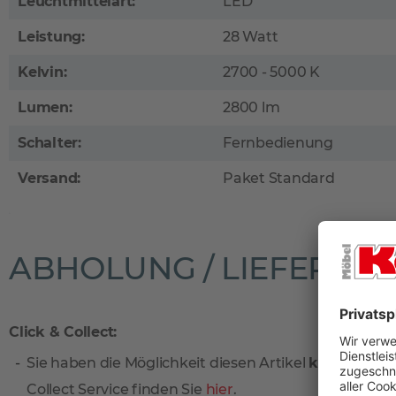
Leuchtmittelart:
LED
Leistung:
28 Watt
Kelvin:
2700 - 5000 K
Lumen:
2800 lm
Schalter:
Fernbedienung
Versand:
Paket Standard
ABHOLUNG / LIEFERUN
Click & Collect:
Sie haben die Möglichkeit diesen Artikel
kostenlos
vo
Collect Service finden Sie
hier
.