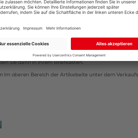
 geliefert. Falls Sie tagsüber nicht zuhause sind, können
arate Lieferadresse zur Rechnungsadresse an. So sind Sie 
mmt der Paketdienstleister Ihr Produkt zur erneuten Anl
en Sie dann in Ihrem Briefkasten.
n im oberen Bereich der Artikelseite unter dem Verkaufsp
N