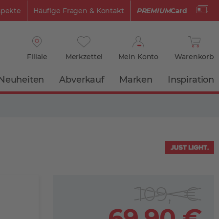
spekte
Häufige Fragen & Kontakt
PREMIUM
Card
Filiale
Merkzettel
Mein Konto
Warenkorb
Neuheiten
Abverkauf
Marken
Inspiration
109,- €
69,90 €