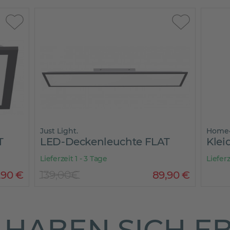
Just Light.
Home
T
LED-Deckenleuchte FLAT
Klei
Lieferzeit 1 - 3 Tage
Lieferz
,
90
€
139,00€
89
,
90
€
HABEN SICH E