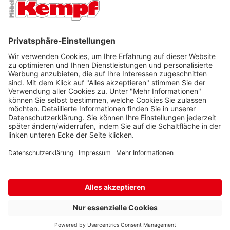
FILIALEN
UNTERNEHMEN
FOLGEN SIE UNS
Barrierefreiheit
Cookie-Einstellungen
Widerrufsrecht
Datenschutz
Unsere AGB
Impressum
Alle Preise inkl. gesetzl. Mehrwertsteuer zzgl.
Lieferkosten
und ggf.
Nachnahmegebühren, wenn nicht anders beschrieben.
* Wir nutzen Trusted Shops als unabhängigen Dienstleister für die
Einholung von Bewertungen. Trusted Shops hat Maßnahmen
getroffen, um sicherzustellen, dass es sich um echte
Bewertungen handelt.
Mehr Informationen