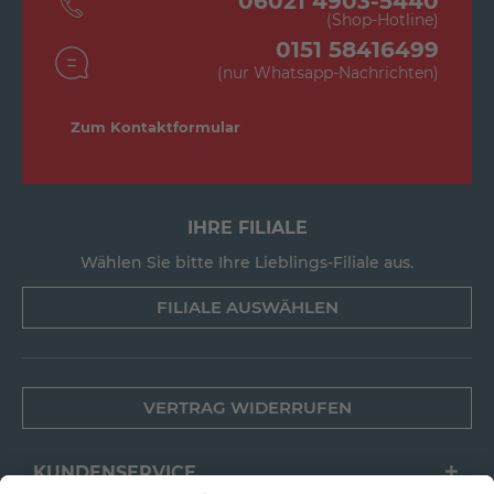
06021 4903-5440
(Shop-Hotline)
0151 58416499
(nur Whatsapp-Nachrichten)
Zum Kontaktformular
IHRE FILIALE
Wählen Sie bitte Ihre Lieblings-Filiale aus.
FILIALE AUSWÄHLEN
VERTRAG WIDERRUFEN
KUNDENSERVICE