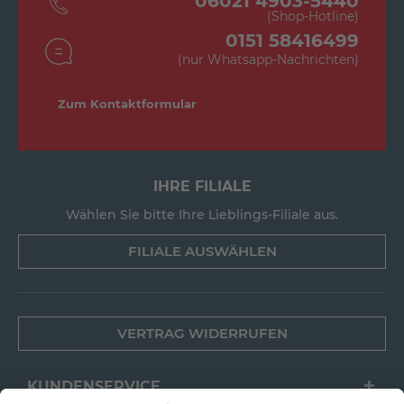
06021 4903-5440
(Shop-Hotline)
0151 58416499
(nur Whatsapp-Nachrichten)
Zum Kontaktformular
IHRE FILIALE
Wählen Sie bitte Ihre Lieblings-Filiale aus.
FILIALE AUSWÄHLEN
VERTRAG WIDERRUFEN
KUNDENSERVICE