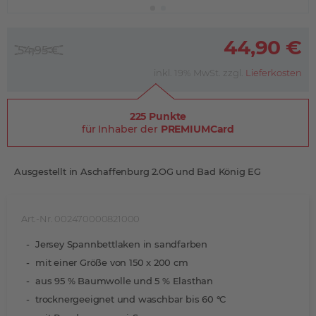
44,90 €
54,95 €
inkl. 19% MwSt. zzgl.
Lieferkosten
225 Punkte
für Inhaber der
PREMIUMCard
Ausgestellt in Aschaffenburg 2.OG und Bad König EG
Art.-Nr. 002470000821000
Jersey Spannbettlaken in sandfarben
mit einer Größe von 150 x 200 cm
aus 95 % Baumwolle und 5 % Elasthan
trocknergeeignet und waschbar bis 60 °C