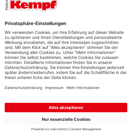
FILIALEN
UNTERNEHMEN
FOLGEN SIE UNS
Barrierefreiheit
Cookie-Einstellungen
Widerrufsrecht
Datenschutz
Unsere AGB
Impressum
Alle Preise inkl. gesetzl. Mehrwertsteuer zzgl.
Lieferkosten
und ggf.
Nachnahmegebühren, wenn nicht anders beschrieben.
* Wir nutzen Trusted Shops als unabhängigen Dienstleister für die
Einholung von Bewertungen. Trusted Shops hat Maßnahmen
getroffen, um sicherzustellen, dass es sich um echte
Bewertungen handelt.
Mehr Informationen