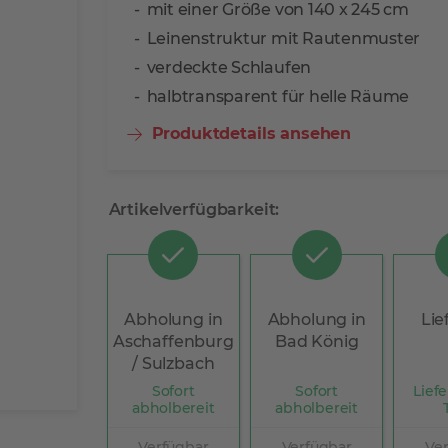
mit einer Größe von 140 x 245 cm
Leinenstruktur mit Rautenmuster
verdeckte Schlaufen
halbtransparent für helle Räume
Produktdetails ansehen
Artikelverfügbarkeit:
Abholung in
Abholung in
Lie
Aschaffenburg
Bad König
/ Sulzbach
Sofort
Sofort
Liefe
abholbereit
abholbereit
Verfügbar
Verfügbar
Ve