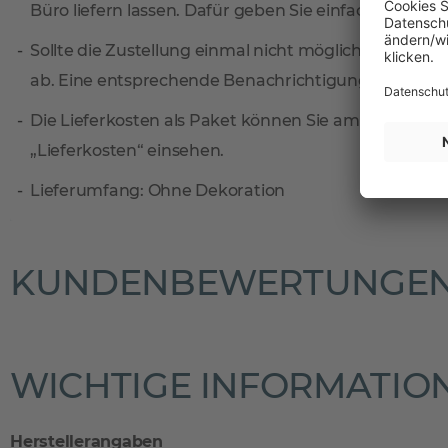
Büro liefern lassen. Dafür geben Sie einfach eine sep
Sollte die Zustellung einmal nicht möglich sein, ni
ab. Eine entsprechende Benachrichtigungskarte find
Die Lieferkosten als Paket können Sie am einfachste
„Lieferkosten“ einsehen.
Lieferumfang: Ohne Dekoration
KUNDENBEWERTUNGE
WICHTIGE INFORMATIO
Herstellerangaben