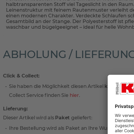
halbtransparenten Stoff viel Tageslicht in den Raum
Leinenstruktur mit feinem Rautenmuster verleiht 
einen modernen Charakter. Verdeckte Schlaufen sch
Gesamtbild an der Stange. Der Polyesterstoff ist pfle
waschbar und bügelgeeignet – ideal für helle Wohn
ABHOLUNG / LIEFERUN
Click & Collect:
Sie haben die Möglichkeit diesen Artikel
kostenlos
vo
Collect Service finden Sie
hier
.
Lieferung:
Dieser Artikel wird als
Paket
geliefert:
Ihre Bestellung wird als Paket an Ihre Wunschadresse