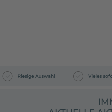
Riesige Auswahl
Vieles sof
IM