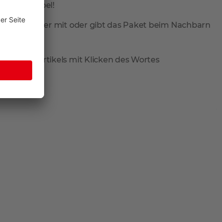
total flexibel!
ieferung wieder mit oder gibt das Paket beim Nachbarn
reis des Artikels mit Klicken des Wortes