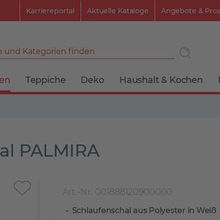
Karriereportal
Aktuelle Kataloge
Angebote & Pro
 und Kategorien finden
ien
Teppiche
Deko
Haushalt & Kochen
hal PALMIRA
Art.-Nr. 001888120900000
Schlaufenschal aus Polyester in Weiß