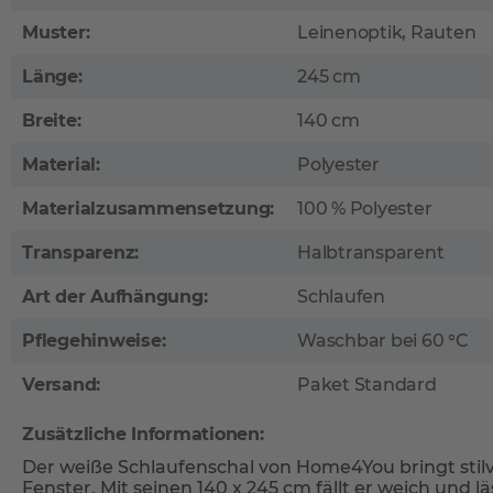
Muster:
Leinenoptik, Rauten
Länge:
245 cm
Breite:
140 cm
Material:
Polyester
Materialzusammensetzung:
100 % Polyester
Transparenz:
Halbtransparent
Art der Aufhängung:
Schlaufen
Pflegehinweise:
Waschbar bei 60 °C
Versand:
Paket Standard
Zusätzliche Informationen:
Der weiße Schlaufenschal von Home4You bringt stilvo
Fenster. Mit seinen 140 x 245 cm fällt er weich und l