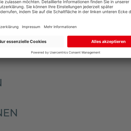
arate Lieferadresse zur Rechnungsadresse an. So sind Sie 
mmt der Paketdienstleister Ihr Produkt zur erneuten Anl
en Sie dann in Ihrem Briefkasten.
n im oberen Bereich der Artikelseite unter dem Verkaufsp
N
NEN