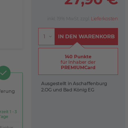
inkl. 19% MwSt. zzgl.
Lieferkosten
IN DEN
WARENKORB
140 Punkte
für Inhaber der
PREMIUMCard
Ausgestellt in Aschaffenburg
2.OG und Bad König EG
ferung
rzeit 1 - 3
Tage
rfügbar