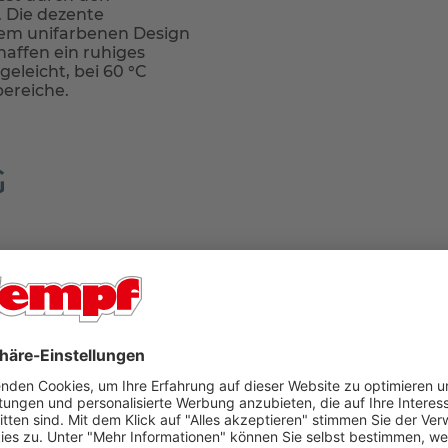
. Die dezente
dem unifarbenen Design
affen ein ruhiges
geleicht, bei 60 °C
bereiche.
G
r Ort in unseren Filialen Aschaffenburg oder Bad König
 geliefert. Falls Sie tagsüber nicht zuhause sind, können