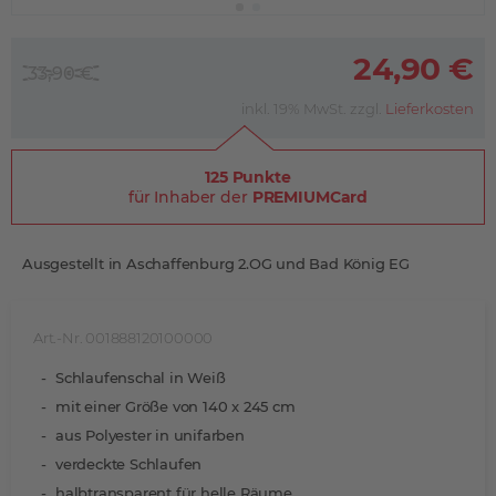
24,90 €
33,90 €
inkl. 19% MwSt. zzgl.
Lieferkosten
125 Punkte
für Inhaber der
PREMIUMCard
Ausgestellt in Aschaffenburg 2.OG und Bad König EG
Art.-Nr. 001888120100000
Schlaufenschal in Weiß
mit einer Größe von 140 x 245 cm
aus Polyester in unifarben
verdeckte Schlaufen
halbtransparent für helle Räume