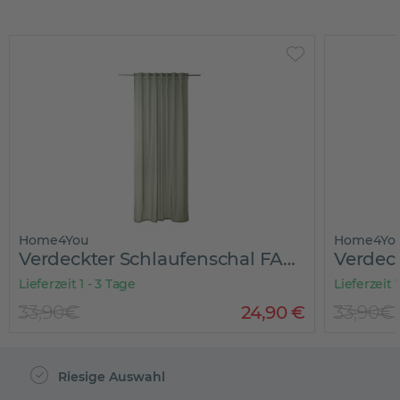
Home4You
Home4Yo
Verdeckter Schlaufenschal FABRONI
Lieferzeit 1 - 3 Tage
Lieferzeit 
33,90€
24
,
90
€
33,90€
Riesige Auswahl