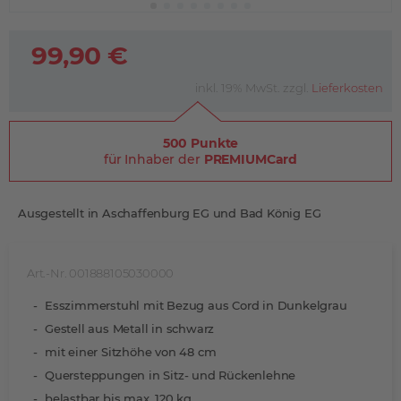
99,90 €
inkl. 19% MwSt. zzgl.
Lieferkosten
500 Punkte
für Inhaber der
PREMIUMCard
Ausgestellt in Aschaffenburg EG und Bad König EG
Art.-Nr. 001888105030000
Esszimmerstuhl mit Bezug aus Cord in Dunkelgrau
Gestell aus Metall in schwarz
mit einer Sitzhöhe von 48 cm
Quersteppungen in Sitz- und Rückenlehne
belastbar bis max. 120 kg