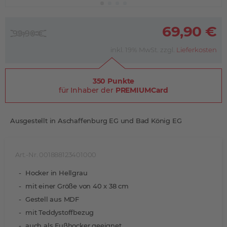
69,90 €
99,90 €
inkl. 19% MwSt. zzgl.
Lieferkosten
350 Punkte
für Inhaber der
PREMIUMCard
Ausgestellt in Aschaffenburg EG und Bad König EG
Art.-Nr. 001888123401000
Hocker in Hellgrau
mit einer Größe von 40 x 38 cm
Gestell aus MDF
mit Teddystoffbezug
auch als Fußhocker geeignet