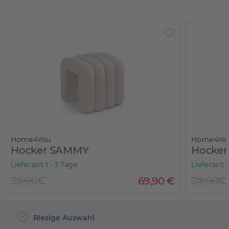
Home4You
Home4Yo
Hocker SAMMY
Hocke
Lieferzeit 1 - 3 Tage
Lieferzeit 
99,90€
69
,
90
€
99,90€
Riesige Auswahl