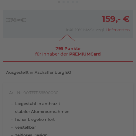
159,- €
379,- €
inkl. 19% MwSt. zzgl.
Lieferkosten
795 Punkte
für Inhaber der
PREMIUMCard
Ausgestellt in Aschaffenburg EG
Art.-Nr. 003333136600000
Liegestuhl in anthrazit
stabiler Aluminiumrahmen
hoher Liegekomfort
verstellbar
zeitloses Design