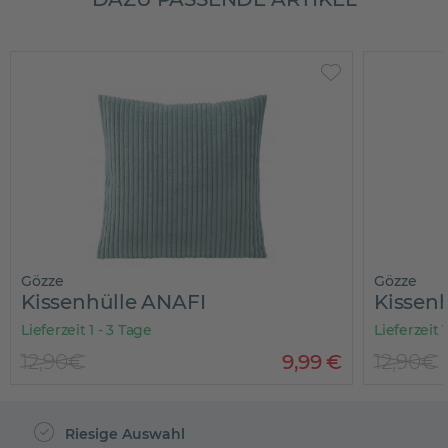
Gözze
Gözze
Kissenhülle ANAFI
Kissen
Lieferzeit 1 - 3 Tage
Lieferzeit 
12,90€
9
,
99
€
12,90€
Riesige Auswahl