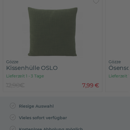
Gözze
Gözze
Kissenhülle OSLO
Ösensc
Lieferzeit 1 - 3 Tage
Lieferzeit 
12,90€
7
,
99
€
Riesige Auswahl
Vieles sofort verfügbar
Kostenlose Abholung möglich