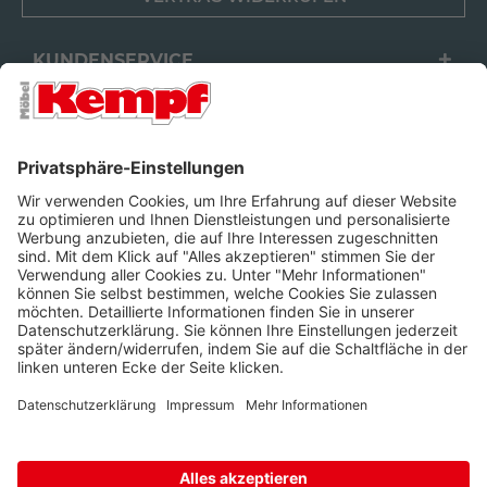
KUNDENSERVICE
FILIALEN
UNTERNEHMEN
FOLGEN SIE UNS
Barrierefreiheit
Cookie-Einstellungen
Widerrufsrecht
Datenschutz
Unsere AGB
Impressum
Alle Preise inkl. gesetzl. Mehrwertsteuer zzgl.
Lieferkosten
und ggf.
Nachnahmegebühren, wenn nicht anders beschrieben.
* Wir nutzen Trusted Shops als unabhängigen Dienstleister für die