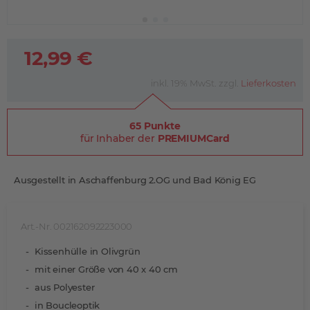
12,99 €
inkl. 19% MwSt. zzgl.
Lieferkosten
65 Punkte
für Inhaber der
PREMIUMCard
Ausgestellt in Aschaffenburg 2.OG und Bad König EG
Art.-Nr. 002162092223000
Kissenhülle in Olivgrün
mit einer Größe von 40 x 40 cm
aus Polyester
in Boucleoptik