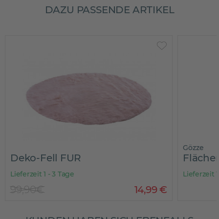
DAZU PASSENDE ARTIKEL
Gözze
Deko-Fell FUR
Fläche
Lieferzeit 1 - 3 Tage
Lieferzeit 
99,90€
14
,
99
€