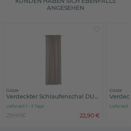
KUNDEN HABEN SICH EBENFALLS
ANGESEHEN
Gözze
Gözze
Verdeckter Schlaufenschal DUNNY
Lieferzeit 1 - 3 Tage
Lieferzeit 
29,90€
22
,
90
€