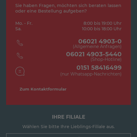
Sie haben Fragen, möchten sich beraten lassen
oder eine Bestellung aufgeben?
Mo. - Fr.
8:00 bis 19:00 Uhr
Sa.
10:00 bis 18:00 Uhr
06021 4903-0
(Allgemeine Anfragen)
06021 4903-5440
(Shop-Hotline)
0151 58416499
(nur Whatsapp-Nachrichten)
Zum Kontaktformular
IHRE FILIALE
Wählen Sie bitte Ihre Lieblings-Filiale aus.