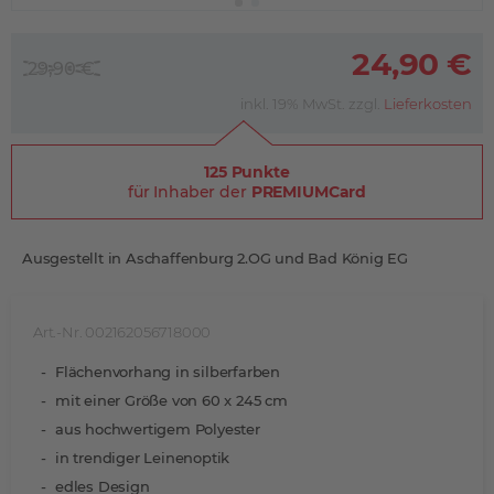
24,90 €
29,90 €
inkl. 19% MwSt. zzgl.
Lieferkosten
125 Punkte
für Inhaber der
PREMIUMCard
Ausgestellt in Aschaffenburg 2.OG und Bad König EG
Art.-Nr. 002162056718000
Flächenvorhang in silberfarben
mit einer Größe von 60 x 245 cm
aus hochwertigem Polyester
in trendiger Leinenoptik
edles Design