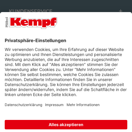
KUNDENSERVICE
FILIALEN
UNTERNEHMEN
FOLGEN SIE UNS
Barrierefreiheit
Cookie-Einstellungen
Widerrufsrecht
Datenschutz
Unsere AGB
Impressum
Alle Preise inkl. gesetzl. Mehrwertsteuer zzgl.
Lieferkosten
und ggf.
Nachnahmegebühren, wenn nicht anders beschrieben.
* Wir nutzen Trusted Shops als unabhängigen Dienstleister für die
Einholung von Bewertungen. Trusted Shops hat Maßnahmen