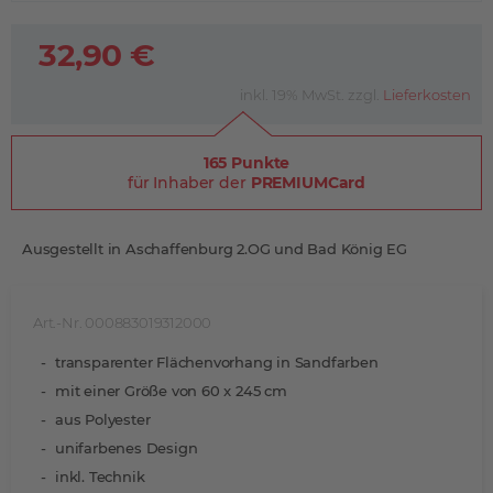
32,90 €
inkl. 19% MwSt. zzgl.
Lieferkosten
165 Punkte
für Inhaber der
PREMIUMCard
Ausgestellt in Aschaffenburg 2.OG und Bad König EG
Art.-Nr. 000883019312000
transparenter Flächenvorhang in Sandfarben
mit einer Größe von 60 x 245 cm
aus Polyester
unifarbenes Design
inkl. Technik