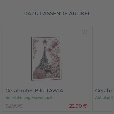
DAZU PASSENDE ARTIKEL
Gerahmtes Bild TAWIA
Gerahm
Nur Abholung Ausverkauft
Abholartik
32,90€
22
,
90
€