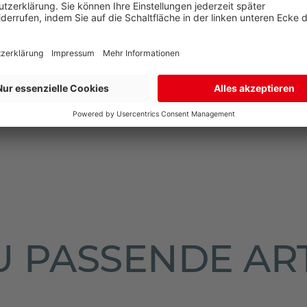
N
NEN
 PASSENDE AR