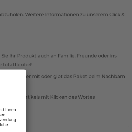
 abzuholen. Weitere Informationen zu unserem Click &
 Sie Ihr Produkt auch an Familie, Freunde oder ins
total flexibel!
ieferung wieder mit oder gibt das Paket beim Nachbarn
reis des Artikels mit Klicken des Wortes