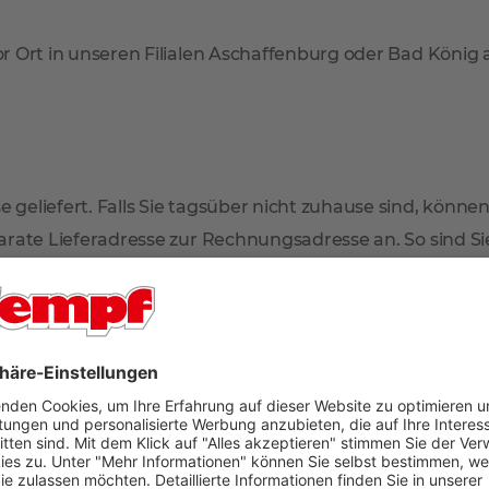
r Ort in unseren Filialen Aschaffenburg oder Bad König
 geliefert. Falls Sie tagsüber nicht zuhause sind, können
arate Lieferadresse zur Rechnungsadresse an. So sind Sie 
mmt der Paketdienstleister Ihr Produkt zur erneuten Anl
en Sie dann in Ihrem Briefkasten.
n im oberen Bereich der Artikelseite unter dem Verkaufsp