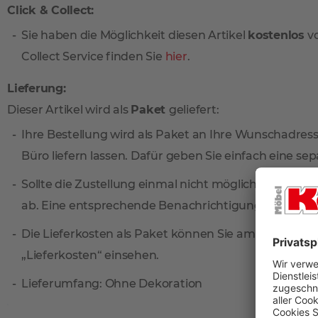
Click & Collect:
Sie haben die Möglichkeit diesen Artikel
kostenlos
vo
Collect Service finden Sie
hier
.
Lieferung:
Dieser Artikel wird als
Paket
geliefert:
Ihre Bestellung wird als Paket an Ihre Wunschadresse
Büro liefern lassen. Dafür geben Sie einfach eine sep
Sollte die Zustellung einmal nicht möglich sein, ni
ab. Eine entsprechende Benachrichtigungskarte find
Die Lieferkosten als Paket können Sie am einfachste
„Lieferkosten“ einsehen.
Lieferumfang: Ohne Dekoration