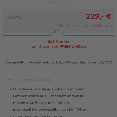
229,- €
399,- €
inkl. 19% MwSt. zzgl.
Lieferkosten
1145 Punkte
für Inhaber der
PREMIUMCard
Ausgestellt in Aschaffenburg EG, 3.OG und Bad König EG, 1.OG
Art.-Nr. 002636000300000
LED-Pendelleuchte aus Metall in schwarz
Lampenschirm aus Eichenholz und Metall
mit einer Größe von 100 x 165 cm
individuell höhenverstellbar von 90 - 165 cm
dimmbar über Touchdimmer