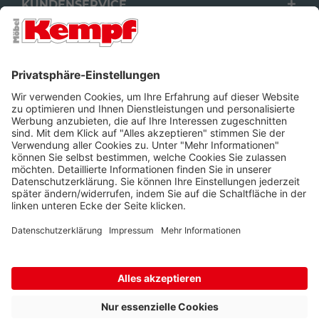
KUNDENSERVICE
FILIALEN
UNTERNEHMEN
FOLGEN SIE UNS
Barrierefreiheit
Cookie-Einstellungen
Widerrufsrecht
Datenschutz
Unsere AGB
Impressum
Alle Preise inkl. gesetzl. Mehrwertsteuer zzgl.
Lieferkosten
und ggf.
Nachnahmegebühren, wenn nicht anders beschrieben.
* Wir nutzen Trusted Shops als unabhängigen Dienstleister für die
Einholung von Bewertungen. Trusted Shops hat Maßnahmen
getroffen, um sicherzustellen, dass es sich um echte
Bewertungen handelt.
Mehr Informationen