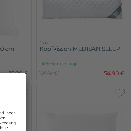
f.a.n.
50 cm
Kopfkissen MEDISAN SLEEP
Lieferzeit 1 - 3 Tage
15
,
99
€
79,95€
54
,
90
€