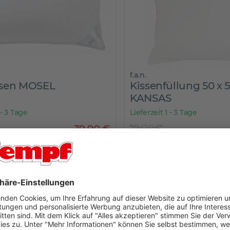
f.a.n.
ssen MOSEL
Kissenfüllung 50 x 
KANSAS
 - 3 Tage
Lieferzeit 1 - 3 Tage
39
,
90
€
19,90€