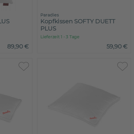
Paradies
LUS
Kopfkissen SOFTY DUETT
PLUS
Lieferzeit 1 - 3 Tage
89
,
90
€
59
,
90
€