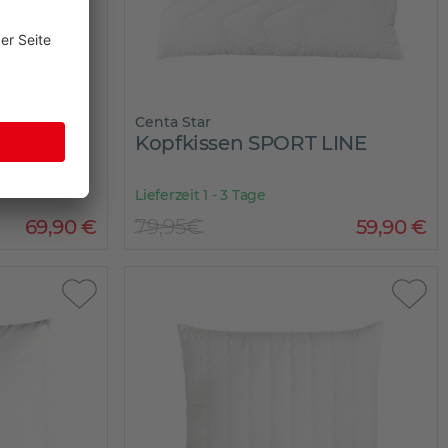
Centa Star
LINE
Kopfkissen SPORT LINE
Lieferzeit 1 - 3 Tage
69
,
90
€
79,95€
59
,
90
€