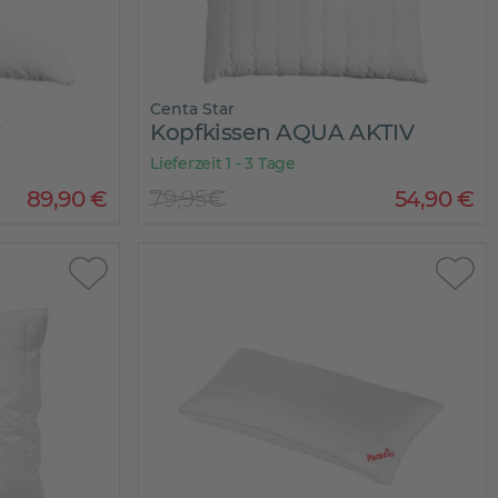
Centa Star
C
Kopfkissen AQUA AKTIV
Lieferzeit 1 - 3 Tage
89
,
90
€
79,95€
54
,
90
€