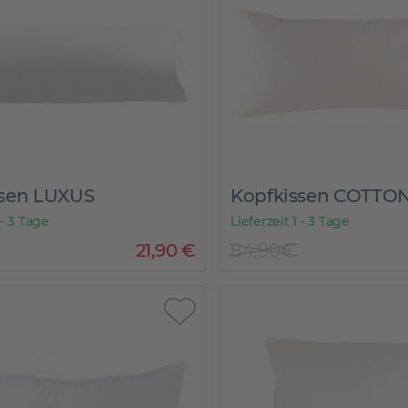
ssen LUXUS
Kopfkissen COTTO
 - 3 Tage
Lieferzeit 1 - 3 Tage
21
,
90
€
84,90€