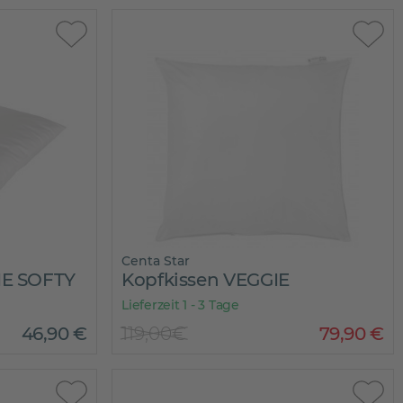
Centa Star
IE SOFTY
Kopfkissen VEGGIE
Lieferzeit 1 - 3 Tage
46
,
90
€
119,00€
79
,
90
€