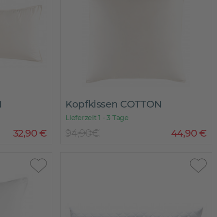
N
Kopfkissen COTTON
Lieferzeit 1 - 3 Tage
32
,
90
€
94,90€
44
,
90
€