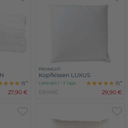
PRONIGHT
AN
Kopfkissen LUXUS
(
1
)
Lieferzeit 1 - 3 Tage
(
1
)
27
,
90
€
69,90€
29
,
90
€