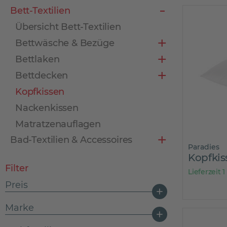
Bett-Textilien
Übersicht Bett-Textilien
Bettwäsche & Bezüge
Bettlaken
Bettdecken
Kopfkissen
Nackenkissen
Matratzenauflagen
Bad-Textilien & Accessoires
Paradies
Kopfki
Filter
Lieferzeit 1
Preis
Marke
von
9,99 €
bis
99,90 €