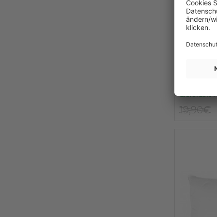
f.a.n.
Kissenf
KANSA
Lieferzeit 1
19,90€