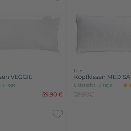
f.a.n.
sen VEGGIE
Kopfkissen MEDIS
 - 3 Tage
Lieferzeit 1 - 3 Tage
59
,
90
€
29,90€