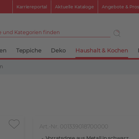
Karriereportal
Aktuelle Kataloge
Angebote & Pro
 und Kategorien finden
ien
Teppiche
Deko
Haushalt & Kochen
en
Art.-Nr. 001339018700000
Vorratsdose aus Metall in schwarz