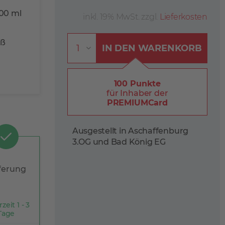
00 ml
inkl. 19% MwSt. zzgl.
Lieferkosten
iß
IN DEN
WARENKORB
r
100 Punkte
für Inhaber der
PREMIUMCard
Ausgestellt in Aschaffenburg
3.OG und Bad König EG
ferung
rzeit 1 - 3
Tage