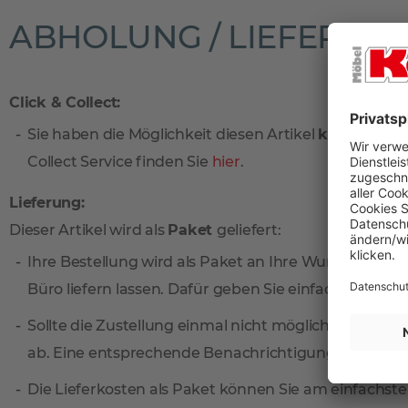
ABHOLUNG / LIEFERUN
Click & Collect:
Sie haben die Möglichkeit diesen Artikel
kostenlos
vo
Collect Service finden Sie
hier
.
Lieferung:
Dieser Artikel wird als
Paket
geliefert:
Ihre Bestellung wird als Paket an Ihre Wunschadresse
Büro liefern lassen. Dafür geben Sie einfach eine sep
Sollte die Zustellung einmal nicht möglich sein, ni
ab. Eine entsprechende Benachrichtigungskarte find
Die Lieferkosten als Paket können Sie am einfachste