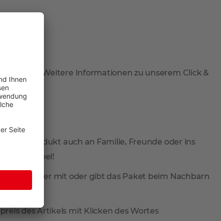
 abzuholen. Weitere Informationen zu unserem Click &
 Sie Ihr Produkt auch an Familie, Freunde oder ins
total flexibel!
ieferung wieder mit oder gibt das Paket beim Nachbarn
reis des Artikels mit Klicken des Wortes