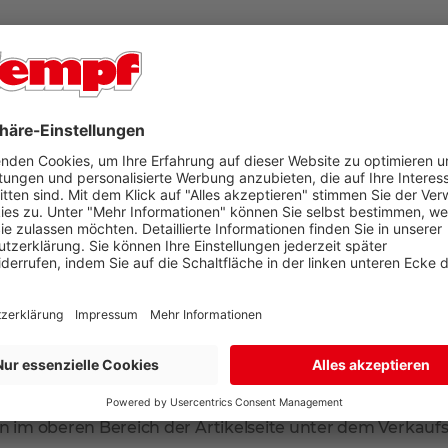
G
r Ort in unseren Filialen Aschaffenburg oder Bad König
 geliefert. Falls Sie tagsüber nicht zuhause sind, können
arate Lieferadresse zur Rechnungsadresse an. So sind Sie 
mmt der Paketdienstleister Ihr Produkt zur erneuten Anl
en Sie dann in Ihrem Briefkasten.
n im oberen Bereich der Artikelseite unter dem Verkaufsp