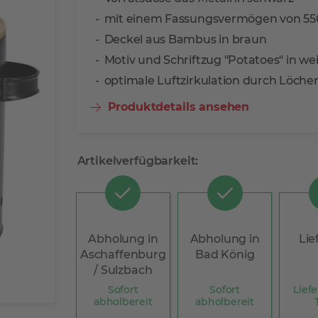
mit einem Fassungsvermögen von 55
Deckel aus Bambus in braun
Motiv und Schriftzug "Potatoes" in we
optimale Luftzirkulation durch Löche
Produktdetails ansehen
Artikelverfügbarkeit:
Abholung in
Abholung in
Lie
Aschaffenburg
Bad König
/ Sulzbach
Sofort
Sofort
Liefe
abholbereit
abholbereit