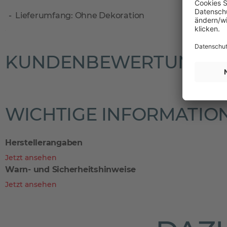
Lieferumfang: Ohne Dekoration
KUNDENBEWERTUNGE
WICHTIGE INFORMATIO
Herstellerangaben
Jetzt ansehen
Warn- und Sicherheitshinweise
Jetzt ansehen