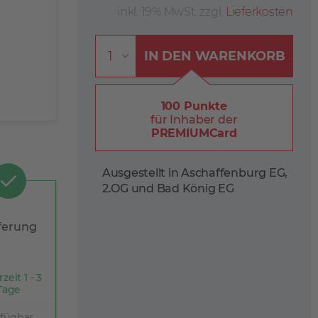
inkl. 19% MwSt. zzgl.
Lieferkosten
IN DEN
WARENKORB
100 Punkte
für Inhaber der
PREMIUMCard
Ausgestellt in Aschaffenburg EG,
2.OG und Bad König EG
ferung
rzeit 1 - 3
Tage
rfügbar