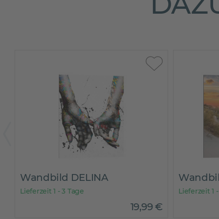
DAZU
Wandbild DELINA
Wandbi
Lieferzeit 1 - 3 Tage
Lieferzeit 1 
€
19
,
99
€