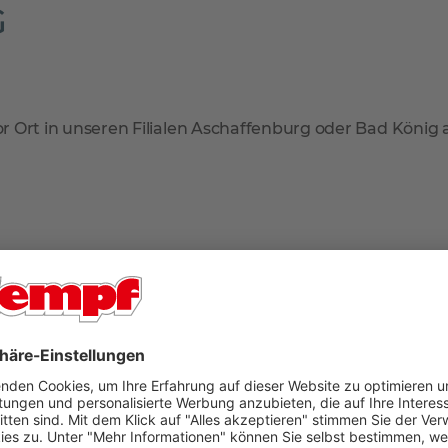
G
r Ort in unseren Filialen Aschaffenburg oder Bad König
 geliefert. Falls Sie tagsüber nicht zuhause sind, können
arate Lieferadresse zur Rechnungsadresse an. So sind Sie 
mmt der Paketdienstleister Ihr Produkt zur erneuten Anl
en Sie dann in Ihrem Briefkasten.
n im oberen Bereich der Artikelseite unter dem Verkaufsp