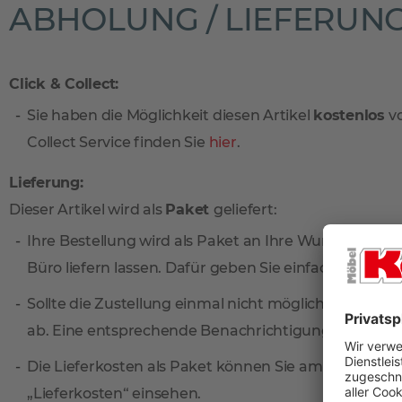
ABHOLUNG / LIEFERUN
Click & Collect:
Sie haben die Möglichkeit diesen Artikel
kostenlos
vo
Collect Service finden Sie
hier
.
Lieferung:
Dieser Artikel wird als
Paket
geliefert:
Ihre Bestellung wird als Paket an Ihre Wunschadresse
Büro liefern lassen. Dafür geben Sie einfach eine sep
Sollte die Zustellung einmal nicht möglich sein, ni
ab. Eine entsprechende Benachrichtigungskarte find
Die Lieferkosten als Paket können Sie am einfachste
„Lieferkosten“ einsehen.