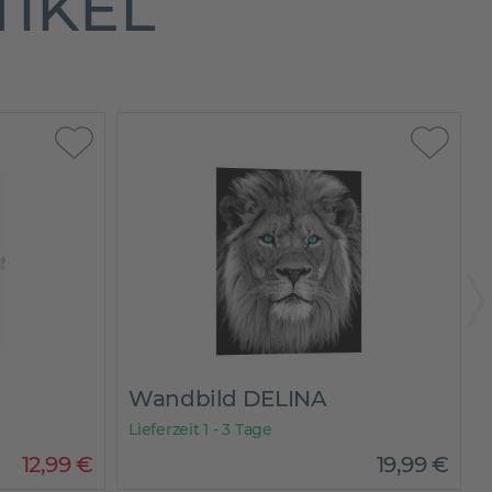
TIKEL
Wandbild DELINA
Lieferzeit 1 - 3 Tage
L
12
,
99
€
19
,
99
€