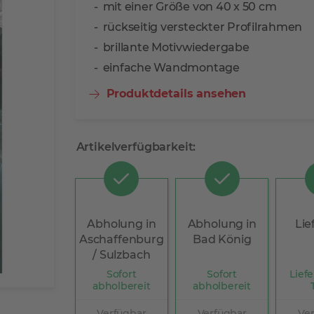
mit einer Größe von 40 x 50 cm
rückseitig versteckter Profilrahmen
brillante Motivwiedergabe
einfache Wandmontage
Produktdetails ansehen
Artikelverfügbarkeit:
Abholung in
Abholung in
Lie
Aschaffenburg
Bad König
/ Sulzbach
Sofort
Sofort
Liefe
abholbereit
abholbereit
Verfügbar
Verfügbar
Ve