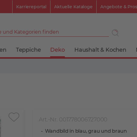
Karriereportal
Aktuelle Kataloge
Angebote & Pro
 und Kategorien finden
ien
Teppiche
Deko
Haushalt & Kochen
Art.-Nr. 001778006727000
Wandbild in blau, grau und braun