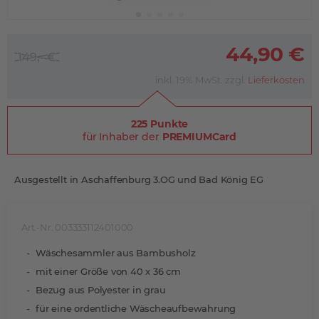
44,90 €
149,- €
inkl. 19% MwSt. zzgl.
Lieferkosten
225 Punkte
für Inhaber der
PREMIUMCard
Ausgestellt in Aschaffenburg 3.OG und Bad König EG
Art.-Nr. 003333112401000
Wäschesammler aus Bambusholz
mit einer Größe von 40 x 36 cm
Bezug aus Polyester in grau
für eine ordentliche Wäscheaufbewahrung