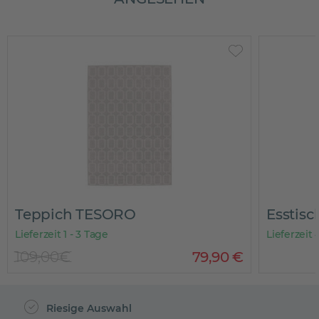
Teppich TESORO
Esstis
Lieferzeit 1 - 3 Tage
Lieferzeit
109,00€
79
,
90
€
Riesige Auswahl