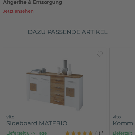
Altgeräte & Entsorgung
Jetzt ansehen
DAZU PASSENDE ARTIKEL
vito
board MATERIO
Kommode MAT
it 6 - 7 Tage
(
1
)
Lieferzeit 1 - 3 Tage