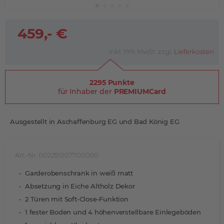
459,- €
inkl. 19% MwSt. zzgl.
Lieferkosten
2295 Punkte
für Inhaber der
PREMIUMCard
Ausgestellt in Aschaffenburg EG und Bad König EG
Art.-Nr. 002251007700000
Garderobenschrank in weiß matt
Absetzung in Eiche Altholz Dekor
2 Türen mit Soft-Close-Funktion
1 fester Boden und 4 höhenverstellbare Einlegeböden