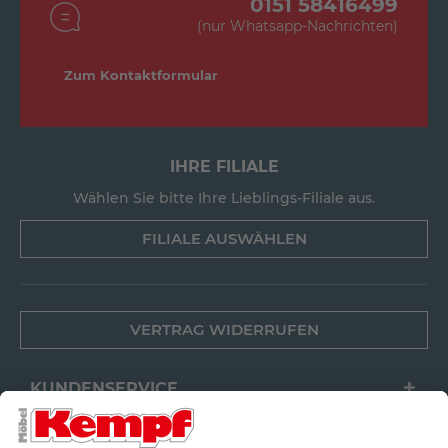
0151 58416499
(nur Whatsapp-Nachrichten)
Zum Kontaktformular
IHRE FILIALE
Wählen Sie bitte Ihre Lieblings-Filiale aus.
FILIALE AUSWÄHLEN
VERTRAG WIDERRUFEN
KUNDENSERVICE
FILIALEN