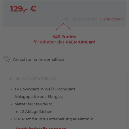
129,- €
inkl. 19% MwSt. zzgl.
Lieferkosten
645 Punkte
für Inhaber der
PREMIUMCard
Artikel nur online erhältlich
Art.-Nr. 002406002611000
TV Lowboard in weiß Hochglanz
Ablageplatte aus Klarglas
bietet viel Stauraum
mit 2 Ablageflächen
viel Platz für Ihre Unterhaltungselektronik