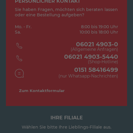
PERSÖNLICHER KONTAKT
Sie haben Fragen, möchten sich beraten lassen
oder eine Bestellung aufgeben?
Mo. - Fr.
8:00 bis 19:00 Uhr
Sa.
10:00 bis 18:00 Uhr
06021 4903-0
(Allgemeine Anfragen)
06021 4903-5440
(Shop-Hotline)
0151 58416499
(nur Whatsapp-Nachrichten)
Zum Kontaktformular
IHRE FILIALE
Wählen Sie bitte Ihre Lieblings-Filiale aus.