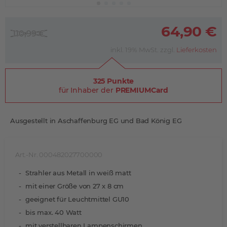
64,90 €
110,99 €
inkl. 19% MwSt. zzgl.
Lieferkosten
325 Punkte
für Inhaber der
PREMIUMCard
Ausgestellt in Aschaffenburg EG und Bad König EG
Art.-Nr. 000482027700000
Strahler aus Metall in weiß matt
mit einer Größe von 27 x 8 cm
geeignet für Leuchtmittel GU10
bis max. 40 Watt
mit verstellbaren Lampenschirmen