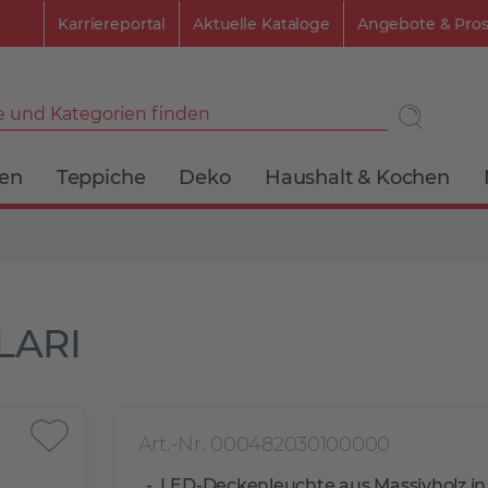
Karriereportal
Aktuelle Kataloge
Angebote & Pro
 und Kategorien finden
ien
Teppiche
Deko
Haushalt & Kochen
LARI
Art.-Nr. 000482030100000
LED-Deckenleuchte aus Massivholz i