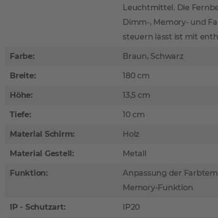
Leuchtmittel. Die Fernb
Dimm-, Memory- und F
steuern lässt ist mit ent
Farbe:
Braun, Schwarz
Breite:
180 cm
Höhe:
13,5 cm
Tiefe:
10 cm
Material Schirm:
Holz
Material Gestell:
Metall
Funktion:
Anpassung der Farbtem
Memory-Funktion
IP - Schutzart:
IP20