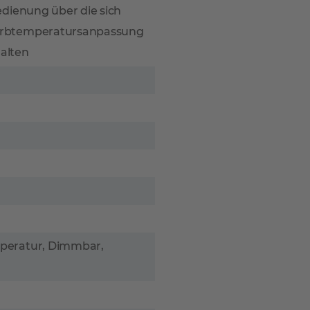
edienung über die sich
arbtemperatursanpassung
halten
peratur, Dimmbar,