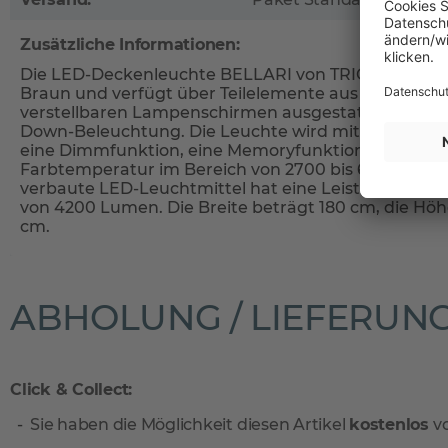
Zusätzliche Informationen:
Die LED-Deckenleuchte BELLARI von TRIO Leuchten 
Braun und verfügt über Teilelemente aus Metall in Sc
verstellbaren Lampenschirmen ausgestattet und biet
Down-Beleuchtung. Die Leuchte wird mit einer Fernb
eine Dimmfunktion, eine Memoryfunktion sowie di
Farbtemperatur im Bereich von 2700 bis 6000 Kelvin
verbaute LED-Leuchtmittel hat eine Leistung von 36
von 4200 Lumen. Die Breite beträgt 180 cm, die Höhe
cm.
ABHOLUNG / LIEFERUN
Click & Collect:
Sie haben die Möglichkeit diesen Artikel
kostenlos
vo