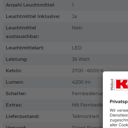
Anzahl Leuchtmittel:
1
Leuchtmittel inklusive:
Ja
Leuchtmittel
Nein
austauschbar:
Leuchtmittelart:
LED
Leistung:
36 Watt
Kelvin:
2700 - 6000 K
Lumen:
4200 lm
Schalter:
Fernbedienung
Extras:
Mit Fernbedienung
Lieferzustand:
Teilmontiert
Versand:
Paket Standard