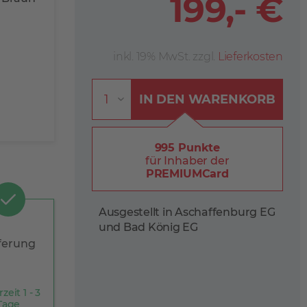
199,- €
inkl. 19% MwSt. zzgl.
Lieferkosten
IN DEN
WARENKORB
995 Punkte
für Inhaber der
PREMIUMCard
Ausgestellt in Aschaffenburg EG
und Bad König EG
ferung
rzeit 1 - 3
Tage