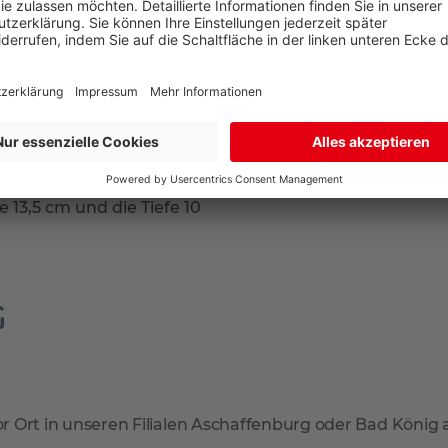
besteht aus Massivholz in
hwarz. Sie ist mit
et eine integrierte Up-
edienung geliefert, die
e Anpassung der
 ermöglicht. Das fest
 Watt und eine Lichtstärke
 13,5 cm und die Tiefe 10
G
r Ort in unseren Filialen Aschaffenburg oder Bad König