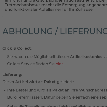
er nicht nur praktisch, sondern auch ästhetisch. Der
Tretmechanismus macht die Entsorgung angenehm u
und funktionaler Abfalleimer für Ihr Zuhause.
ABHOLUNG / LIEFERUN
Click & Collect:
Sie haben die Möglichkeit diesen Artikel
kostenlos
vo
Collect Service finden Sie
hier
.
Lieferung:
Dieser Artikel wird als
Paket
geliefert:
Ihre Bestellung wird als Paket an Ihre Wunschadresse
Büro liefern lassen. Dafür geben Sie einfach eine sep
Sollte die Zustellung einmal nicht möglich sein, ni