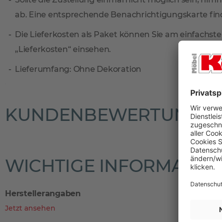
ab. Eine entsprechende Benachrichtigungskarte find
Die Lieferkosten als Paket können Sie am einfachste
„Lieferkosten“ einsehen.
Lieferumfang: Ohne Dekoration
KUNDENBEWERTUNGE
WICHTIGE INFORMATIO
Herstellerangaben
Jetzt ansehen