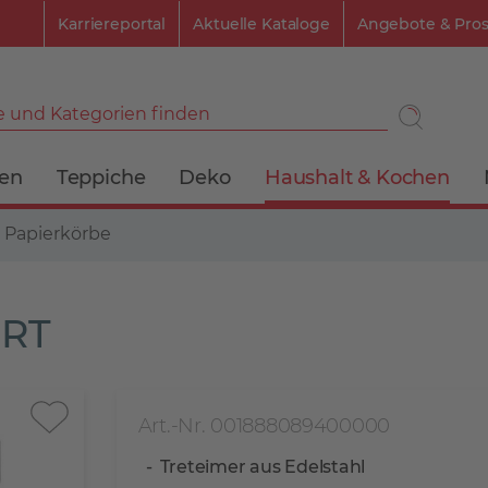
Karriereportal
Aktuelle Kataloge
Angebote & Pro
 und Kategorien finden
ien
Teppiche
Deko
Haushalt & Kochen
 Papierkörbe
ERT
Art.-Nr. 001888089400000
Treteimer aus Edelstahl