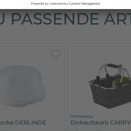
 PASSENDE AR
Home4You
locke DERLINDE
Einkaufskorb CARRY