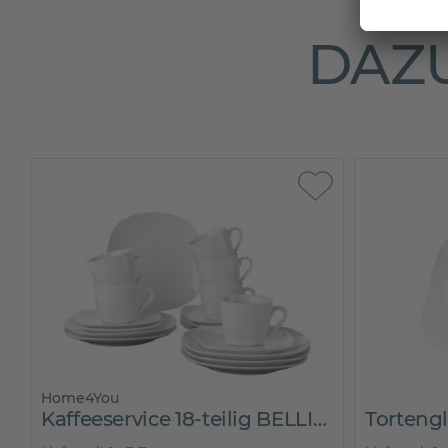
DAZU
Home4You
Kaffeeservice 18-teilig BELLISA
Torteng