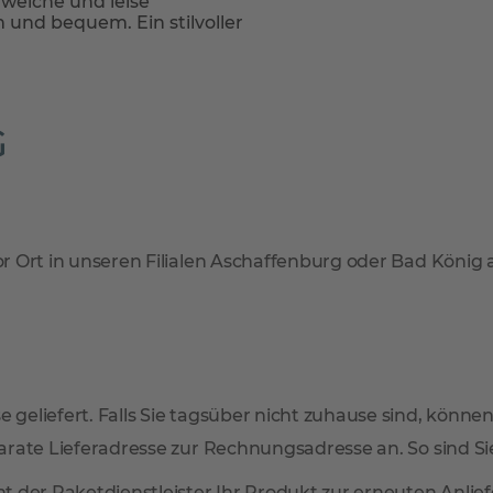
 weiche und leise
nd bequem. Ein stilvoller
G
r Ort in unseren Filialen Aschaffenburg oder Bad König
 geliefert. Falls Sie tagsüber nicht zuhause sind, können
arate Lieferadresse zur Rechnungsadresse an. So sind Sie 
mmt der Paketdienstleister Ihr Produkt zur erneuten Anl