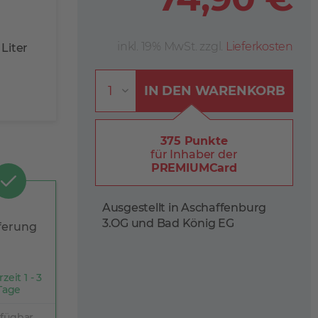
inkl. 19% MwSt. zzgl.
Lieferkosten
Liter
IN DEN
WARENKORB
375 Punkte
für Inhaber der
PREMIUMCard
Ausgestellt in Aschaffenburg
3.OG und Bad König EG
ferung
rzeit 1 - 3
Tage
rfügbar