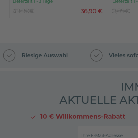
Lieferzeit 1 - 3 Tage
Lieferzeit 1 
49,90€
36
,
90
€
9,99€
Riesige Auswahl
Vieles sof
IM
AKTUELLE AK
10 € Willkommens-Rabatt
Ihre E-Mail-Adresse