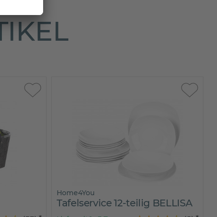
TIKEL
Home4You
Tafelservice 12-teilig BELLISA