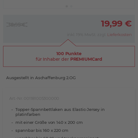
19,99 €
36,95 €
inkl. 19% MwSt. zzgl.
Lieferkosten
100 Punkte
für Inhaber der
PREMIUMCard
Ausgestellt in Aschaffenburg 2.OG
Art.-Nr. 001181005300000
Topper-Spannbettlaken aus Elastic-Jersey in
platinfarben
mit einer Größe von 140 x 200 cm
spannbar bis 160 x 220 cm