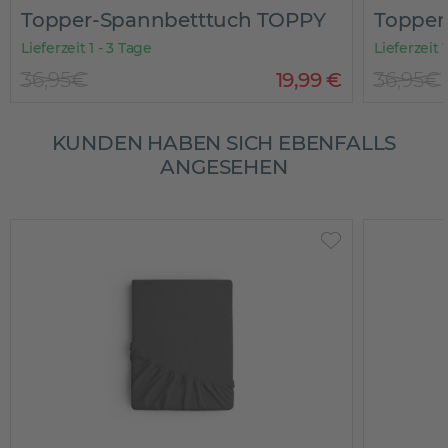
Topper-Spannbetttuch TOPPY
Topper
Lieferzeit 1 - 3 Tage
Lieferzeit 
36,95€
19
,
99
€
36,95€
KUNDEN HABEN SICH EBENFALLS
ANGESEHEN