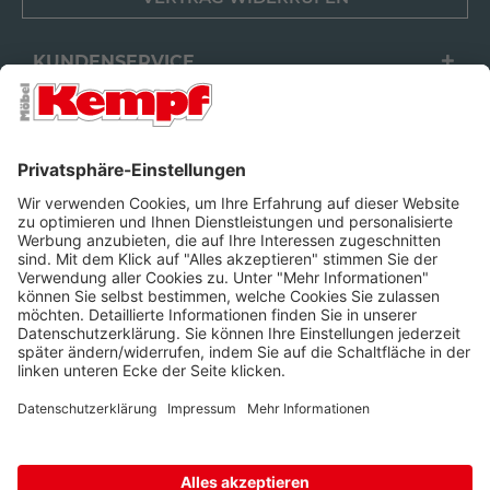
KUNDENSERVICE
FILIALEN
UNTERNEHMEN
FOLGEN SIE UNS
Barrierefreiheit
Cookie-Einstellungen
Widerrufsrecht
Datenschutz
Unsere AGB
Impressum
Alle Preise inkl. gesetzl. Mehrwertsteuer zzgl.
Lieferkosten
und ggf.
Nachnahmegebühren, wenn nicht anders beschrieben.
IN DEN
WARENKORB
* Wir nutzen Trusted Shops als unabhängigen Dienstleister für die