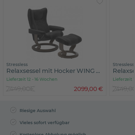
Stressless
Stressless
Relaxsessel mit Hocker WING CLASSIC
Lieferzeit 12 - 16 Wochen
Lieferzeit
2449,00€
2099
,
00
€
2449,0
Riesige Auswahl
Vieles sofort verfügbar
Kostenlose Abholung möglich