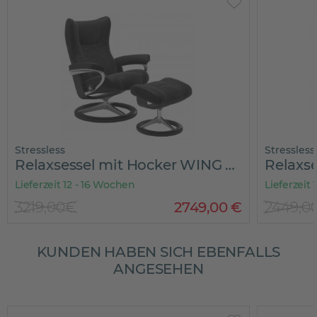
Stressless
Stressless
Relaxsessel mit Hocker WING SIGNATURE
Lieferzeit 12 - 16 Wochen
Lieferzeit
3219,00€
2749
,
00
€
2449,0
KUNDEN HABEN SICH EBENFALLS
ANGESEHEN