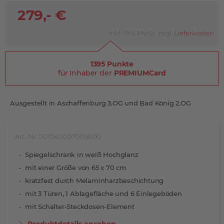
279,- €
inkl. 19% MwSt. zzgl.
Lieferkosten
1395 Punkte
für Inhaber der
PREMIUMCard
Ausgestellt in Aschaffenburg 3.OG und Bad König 2.OG
Art.-Nr. 001040007005000
Spiegelschrank in weiß Hochglanz
mit einer Größe von 65 x 70 cm
kratzfest durch Melaminharzbeschichtung
mit 3 Türen, 1 Ablagefläche und 6 Einlegeböden
mit Schalter-Steckdosen-Element