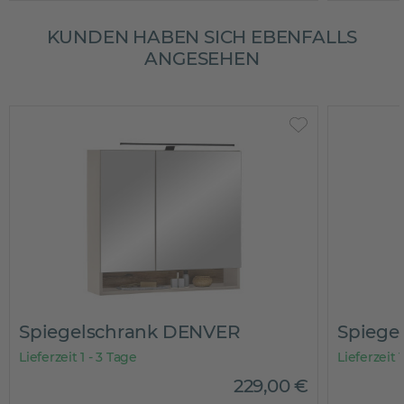
KUNDEN HABEN SICH EBENFALLS
ANGESEHEN
iegelschrank DENVER
Spiegelschr
rzeit 1 - 3 Tage
Lieferzeit 1 - 3 Tag
229
,
00
€