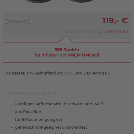
119,- €
243,40 €
inkl. 19% MwSt. zzgl.
Lieferkosten
595 Punkte
für Inhaber der
PREMIUMCard
Ausgestellt in Aschaffenburg 3.OG und Bad König EG
Art.-Nr. 001699003801000
18-teiliges Kaffeeservice in schwarz und weiß
aus Porzellan
für 6 Personen geeignet
gefrierschrankgeeignet und ofenfest