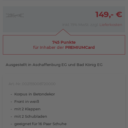
149,- €
235,- €
inkl. 19% MwSt. zzgl.
Lieferkosten
745 Punkte
für Inhaber der
PREMIUMCard
Ausgestellt in Aschaffenburg EG und Bad König EG
Art.-Nr. 002155008720000
Korpus in Betondekor
Front in weiß
mit 2 Klappen
mit 2 Schubladen
geeignet für 16 Paar Schuhe