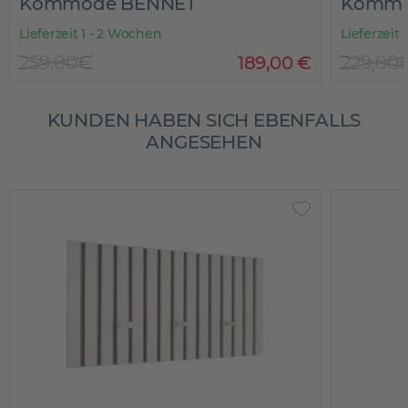
Kommode BENNET
Kommo
Lieferzeit 1 - 2 Wochen
Lieferzeit
259,00€
189
,
00
€
229,00
KUNDEN HABEN SICH EBENFALLS
ANGESEHEN