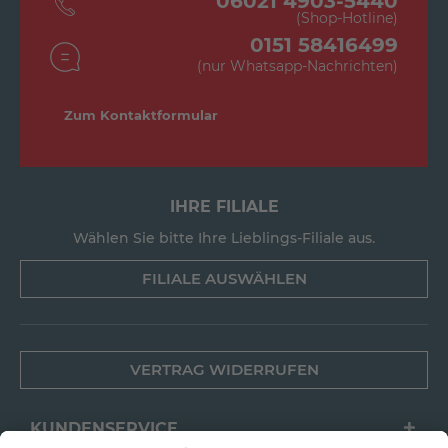
06021 4903-5440
(Shop-Hotline)
0151 58416499
(nur Whatsapp-Nachrichten)
Zum Kontaktformular
IHRE FILIALE
Wählen Sie bitte Ihre Lieblings-Filiale aus.
FILIALE AUSWÄHLEN
VERTRAG WIDERRUFEN
KUNDENSERVICE