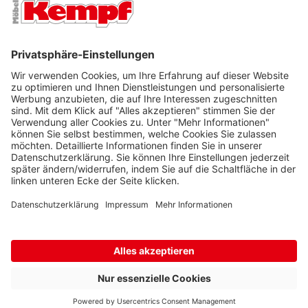
FILIALEN
UNTERNEHMEN
FOLGEN SIE UNS
Barrierefreiheit
Cookie-Einstellungen
Widerrufsrecht
Datenschutz
Unsere AGB
Impressum
Alle Preise inkl. gesetzl. Mehrwertsteuer zzgl.
Lieferkosten
und ggf.
Nachnahmegebühren, wenn nicht anders beschrieben.
* Wir nutzen Trusted Shops als unabhängigen Dienstleister für die
Einholung von Bewertungen. Trusted Shops hat Maßnahmen
getroffen, um sicherzustellen, dass es sich um echte
Bewertungen handelt.
Mehr Informationen