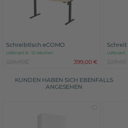
Schreibtisch eCOMO
Schreib
Lieferzeit 8 - 12 Wochen
Lieferzeit 
465,00€
399
,
00
€
449,00
KUNDEN HABEN SICH EBENFALLS
ANGESEHEN