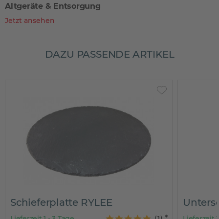
Altgeräte & Entsorgung
Jetzt ansehen
DAZU PASSENDE ARTIKEL
Schieferplatte RYLEE
Unterse
Lieferzeit 1 - 3 Tage
(
1
)
Lieferzeit 