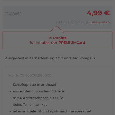
4,99 €
5,90 €
inkl. 19% MwSt. zzgl.
Lieferkosten
25 Punkte
für Inhaber der
PREMIUMCard
Ausgestellt in Aschaffenburg 3.OG und Bad König EG
Art.-Nr. 001960069800000
Schieferplatte in anthrazit
aus echtem, robustem Schiefer
mit 4 Antirutschpads als Füße
jedes Teil ein Unikat
lebensmittelecht und spülmaschinengeeignet