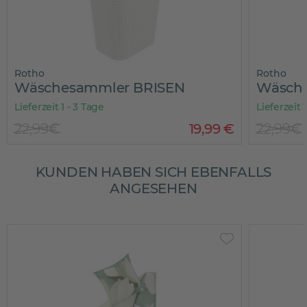
Rotho
Rotho
Wäschesammler BRISEN
Wäsch
Lieferzeit 1 - 3 Tage
Lieferzeit 
22,99€
19
,
99
€
22,99€
KUNDEN HABEN SICH EBENFALLS
ANGESEHEN