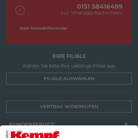
0151 58416499
(nur Whatsapp-Nachrichten)
Zum Kontaktformular
IHRE FILIALE
Wählen Sie bitte Ihre Lieblings-Filiale aus.
FILIALE AUSWÄHLEN
VERTRAG WIDERRUFEN
KUNDENSERVICE
FILIALEN