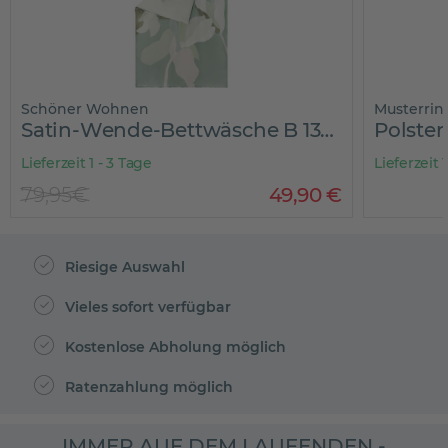
Schöner Wohnen
Musterrin
Satin-Wende-Bettwäsche B 135 cm BLOSSOMS
Polster
Lieferzeit 1 - 3 Tage
Lieferzeit
79,95€
49
,
90
€
Riesige Auswahl
Vieles sofort verfügbar
Kostenlose Abholung möglich
Ratenzahlung möglich
IMMER AUF DEM LAUFENDEN -