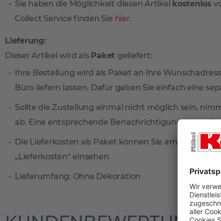
Sie haben die Möglichkeit diesen Artikel
kostenlos
vo
Collect Service finden Sie
hier
.
Lieferung:
Dieser Artikel wird als
Paket
geliefert:
Ihre Bestellung wird als Paket an Ihre Wunschadresse
Büro liefern lassen. Dafür geben Sie einfach eine sep
Sollte die Zustellung einmal nicht möglich sein, ni
ab. Eine entsprechende Benachrichtigungskarte find
Die Lieferkosten als Paket können Sie am einfachste
„Lieferkosten“ einsehen.
Lieferumfang: Ohne Dekoration