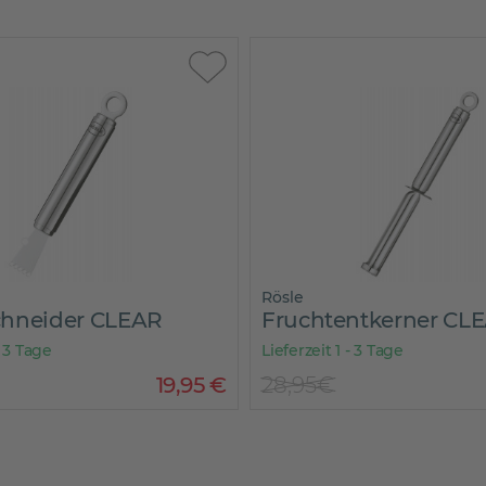
Rösle
hneider CLEAR
Fruchtentkerner CL
- 3 Tage
Lieferzeit 1 - 3 Tage
19
,
95
€
28,95€