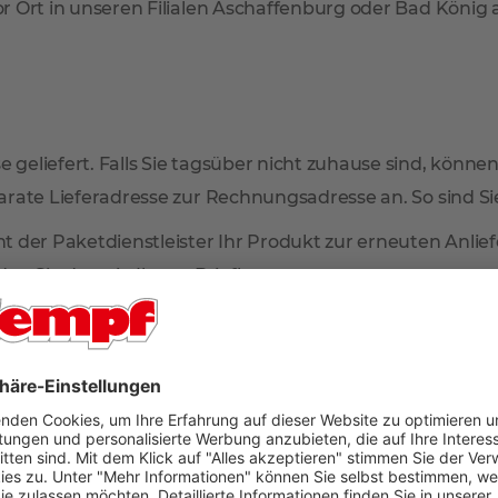
r Ort in unseren Filialen Aschaffenburg oder Bad König
 geliefert. Falls Sie tagsüber nicht zuhause sind, können
arate Lieferadresse zur Rechnungsadresse an. So sind Sie 
mmt der Paketdienstleister Ihr Produkt zur erneuten Anl
en Sie dann in Ihrem Briefkasten.
n im oberen Bereich der Artikelseite unter dem Verkaufsp