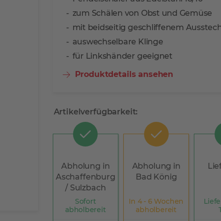
zum Schälen von Obst und Gemüse
mit beidseitig geschliffenem Ausstec
auswechselbare Klinge
für Linkshänder geeignet
Produktdetails ansehen
Artikelverfügbarkeit:
Abholung in
Abholung in
Lie
Aschaffenburg
Bad König
/ Sulzbach
Sofort
In 4 - 6 Wochen
Liefe
abholbereit
abholbereit