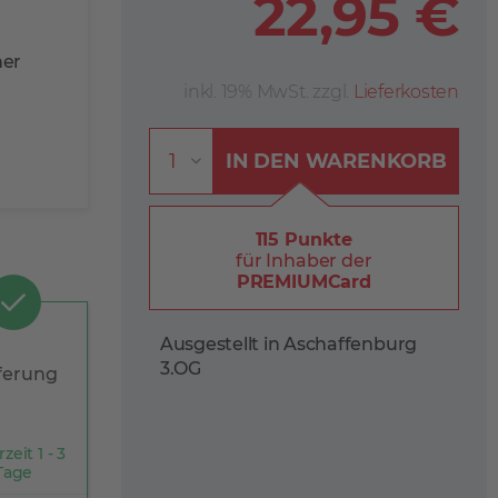
22,95 €
her
inkl. 19% MwSt. zzgl.
Lieferkosten
IN DEN
WARENKORB
115 Punkte
für Inhaber der
PREMIUMCard
Ausgestellt in Aschaffenburg
3.OG
ferung
rzeit 1 - 3
Tage