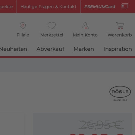
spekte
Häufige Fragen & Kontakt
PREMIUM
Card
Filiale
Merkzettel
Mein Konto
Warenkorb
Neuheiten
Abverkauf
Marken
Inspiration
26,95 €