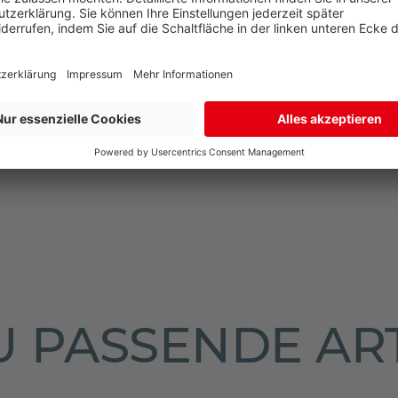
N
NEN
 PASSENDE AR