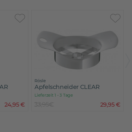
Rösle
EAR
Apfelschneider CLEAR
Lieferzeit 1 - 3 Tage
L
24
,
95
€
33,95€
29
,
95
€