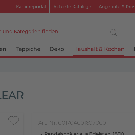
Karriereportal
Aktuelle Kataloge
Angebote & Pro
 und Kategorien finden
ien
Teppiche
Deko
Haushalt & Kochen
CLEAR
Art.-Nr. 001704001607000
Pendelschäler aus Edelstahl 18/10