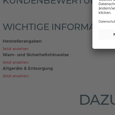
KUNDENBEWERTUNGE
WICHTIGE INFORMATIO
Herstellerangaben
Jetzt ansehen
Warn- und Sicherheitshinweise
Jetzt ansehen
Altgeräte & Entsorgung
Jetzt ansehen
DAZU