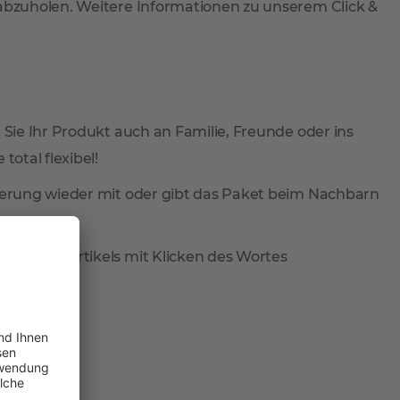
 abzuholen. Weitere Informationen zu unserem Click &
 Sie Ihr Produkt auch an Familie, Freunde oder ins
total flexibel!
ieferung wieder mit oder gibt das Paket beim Nachbarn
reis des Artikels mit Klicken des Wortes