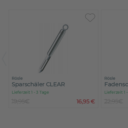
Rösle
Rösle
Sparschäler CLEAR
Fadensc
Lieferzeit 1 - 3 Tage
Lieferzeit 1 
€
19,95€
16
,
95
€
22,95€