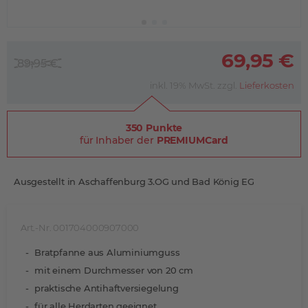
69,95 €
89,95 €
inkl. 19% MwSt. zzgl.
Lieferkosten
350 Punkte
für Inhaber der
PREMIUMCard
Ausgestellt in Aschaffenburg 3.OG und Bad König EG
Art.-Nr. 001704000907000
Bratpfanne aus Aluminiumguss
mit einem Durchmesser von 20 cm
praktische Antihaftversiegelung
für alle Herdarten geeignet