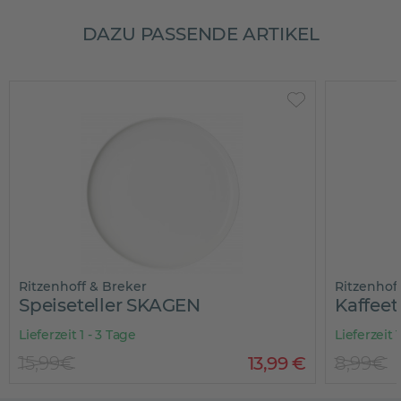
DAZU PASSENDE ARTIKEL
Ritzenhoff & Breker
Ritzenhof
Speiseteller SKAGEN
Kaffee
Lieferzeit 1 - 3 Tage
Lieferzeit 
15,99€
13
,
99
€
8,99€