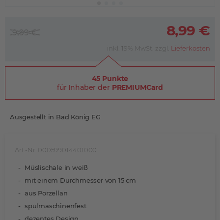
8,99 €
9,99 €
inkl. 19% MwSt. zzgl.
Lieferkosten
45 Punkte
für Inhaber der
PREMIUMCard
Ausgestellt in Bad König EG
Art.-Nr. 000599014401000
Müslischale in weiß
mit einem Durchmesser von 15 cm
aus Porzellan
spülmaschinenfest
dezentes Design