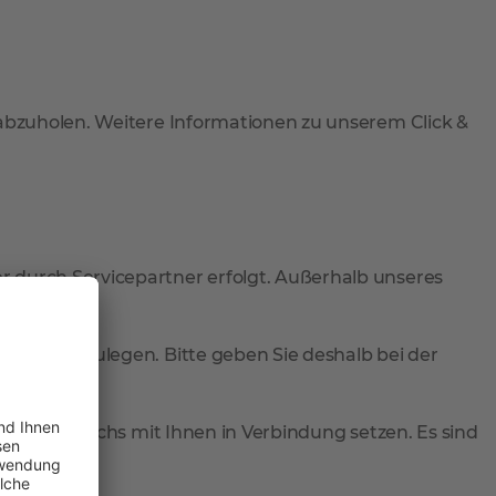
 abzuholen. Weitere Informationen zu unserem Click &
r durch Servicepartner erfolgt. Außerhalb unseres
rung festzulegen. Bitte geben Sie deshalb bei der
Zustellversuchs mit Ihnen in Verbindung setzen. Es sind