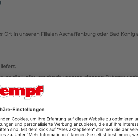
G
r Ort in unseren Filialen Aschaffenburg oder Bad König
liefert:
or, ob die Lieferung durch unseren eigenen Fuhrpark ode
 Servicepartner Hermes 2-Mann-Handling.
Liefertermin, um den passenden Zeitpunkt für die Anliefe
an!
indert sein, wird sich die Spedition wegen eines zweiten 