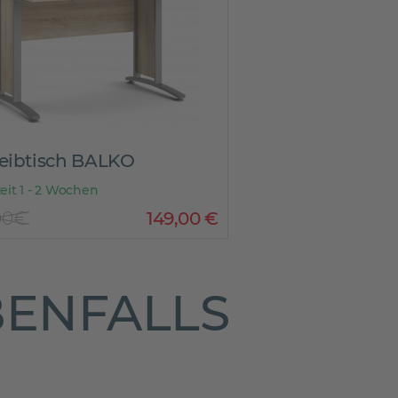
eibtisch BALKO
zeit 1 - 2 Wochen
00€
149
,
00
€
BENFALLS