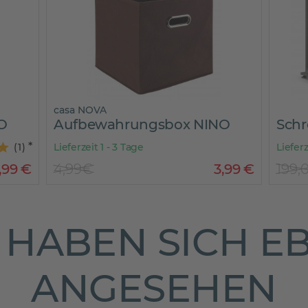
casa NOVA
O
Aufbewahrungsbox NINO
Schr
(
1
)
Lieferzeit 1 - 3 Tage
Liefer
,
99
€
4,99€
3
,
99
€
199,
HABEN SICH E
ANGESEHEN