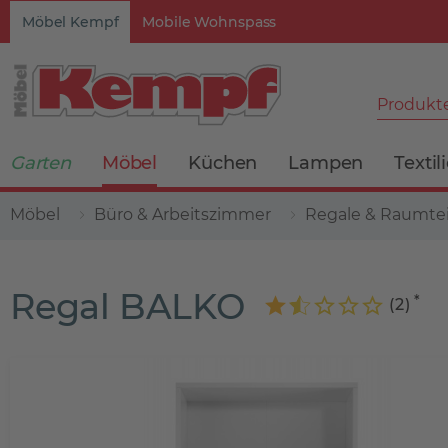
Möbel Kempf
Mobile Wohnspass
Produkte
Garten
Möbel
Küchen
Lampen
Textil
Möbel
Büro & Arbeitszimmer
Regale & Raumtei
Regal BALKO
(
2
)