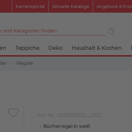
Karriereportal
Aktuelle Kataloge
Angebote & Pro
 und Kategorien finden
ien
Teppiche
Deko
Haushalt & Kochen
ler
Regale
Art.-Nr. 0003910132__000
Bücherregal in weiß