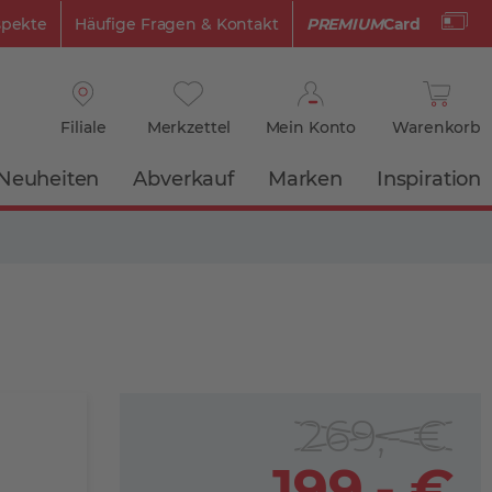
spekte
Häufige Fragen & Kontakt
PREMIUM
Card
Filiale
Merkzettel
Mein Konto
Warenkorb
Neuheiten
Abverkauf
Marken
Inspiration
269,- €
199,- €