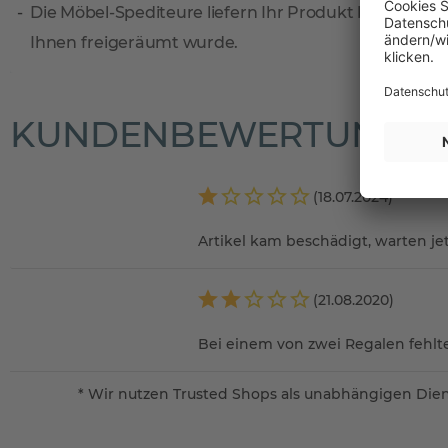
Die Möbel-Spediteure liefern Ihr Produkt bis zum Wun
Ihnen freigeräumt wurde.
KUNDENBEWERTUNGE
(18.07.2024)
Artikel kam beschädigt, warten jet
(21.08.2020)
Bei einem von zwei Regalen fehlt
* Wir nutzen Trusted Shops als unabhängigen Dien