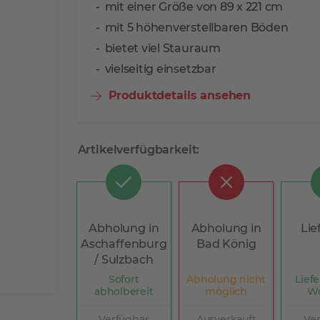
mit einer Größe von 89 x 221 cm
mit 5 höhenverstellbaren Böden
bietet viel Stauraum
vielseitig einsetzbar
Produktdetails ansehen
Artikelverfügbarkeit:
Abholung in
Abholung in
Lie
Aschaffenburg
Bad König
/ Sulzbach
Sofort
Abholung nicht
Liefe
abholbereit
möglich
W
Verfügbar
Ausverkauft
Ve