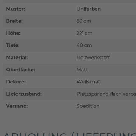
Muster:
Unifarben
Breite:
89 cm
Höhe:
221 cm
Tiefe:
40 cm
Material:
Holzwerkstoff
Oberfläche:
Matt
Dekore:
Weiß matt
Lieferzustand:
Platzsparend flach verp
Versand:
Spedition