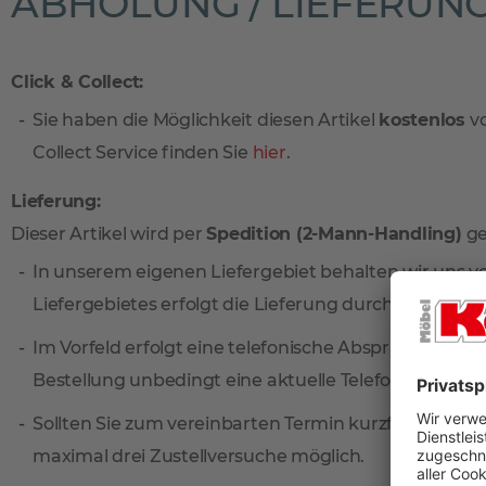
ABHOLUNG / LIEFERUN
Click & Collect:
Sie haben die Möglichkeit diesen Artikel
kostenlos
vo
Collect Service finden Sie
hier
.
Lieferung:
Dieser Artikel wird per
Spedition (2-Mann-Handling)
ge
In unserem eigenen Liefergebiet behalten wir uns v
Liefergebietes erfolgt die Lieferung durch unseren
Im Vorfeld erfolgt eine telefonische Absprache zum 
Bestellung unbedingt eine aktuelle Telefonnummer 
Sollten Sie zum vereinbarten Termin kurzfristig verh
maximal drei Zustellversuche möglich.