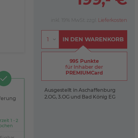
inkl. 19% MwSt. zzgl.
Lieferkosten
IN DEN
WARENKORB
995 Punkte
für Inhaber der
PREMIUMCard
Ausgestellt in Aschaffenburg
2.OG, 3.OG und Bad König EG
ferung
rzeit 1 - 2
ochen
rfügbar