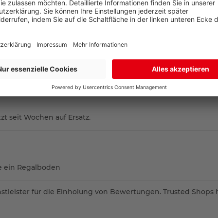
schort, also dorthin wo das neue Möbelstück stehen soll.
N
(
2
)
zt seit Wochen auf Ersatz.
e ein Regalboden
stleister für die Einholung von Bewertungen. Trusted Shops 
es sich um echte Bewertungen handelt.
Mehr Informationen