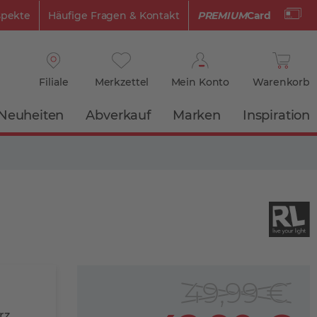
spekte
Häufige Fragen & Kontakt
PREMIUM
Card
Filiale
Merkzettel
Mein Konto
Warenkorb
Neuheiten
Abverkauf
Marken
Inspiration
49,99 €
rz