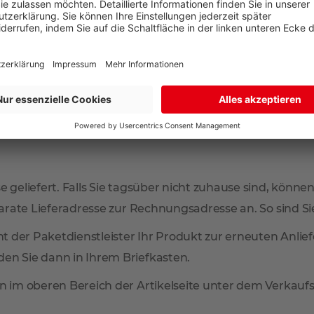
G
r Ort in unseren Filialen Aschaffenburg oder Bad König
 geliefert. Falls Sie tagsüber nicht zuhause sind, können
arate Lieferadresse zur Rechnungsadresse an. So sind Sie 
mmt der Paketdienstleister Ihr Produkt zur erneuten Anl
en Sie dann in Ihrem Briefkasten.
n im oberen Bereich der Artikelseite unter dem Verkaufsp