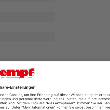
it einer schwarzen
mpenschirmen aus grauem
m und einer Tiefe von 12 cm
tung. Der Strahler ist für
 von je 10 Watt ausgelegt.
ten, können jedoch