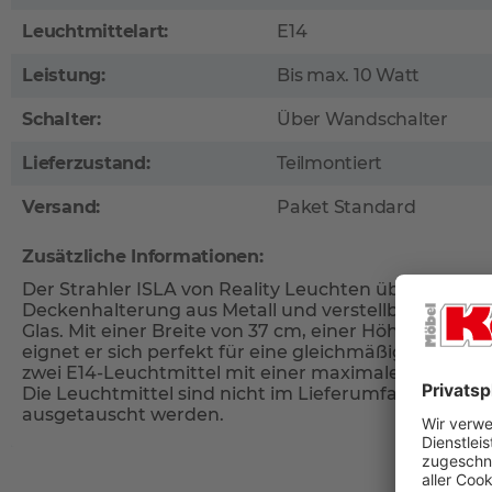
Leuchtmittelart:
E14
Leistung:
Bis max. 10 Watt
Schalter:
Über Wandschalter
Lieferzustand:
Teilmontiert
Versand:
Paket Standard
Zusätzliche Informationen:
Der Strahler ISLA von Reality Leuchten überzeugt m
Deckenhalterung aus Metall und verstellbaren La
Glas. Mit einer Breite von 37 cm, einer Höhe von 21 c
eignet er sich perfekt für eine gleichmäßige Ausleuch
zwei E14-Leuchtmittel mit einer maximalen Leistung
Die Leuchtmittel sind nicht im Lieferumfang enthal
ausgetauscht werden.