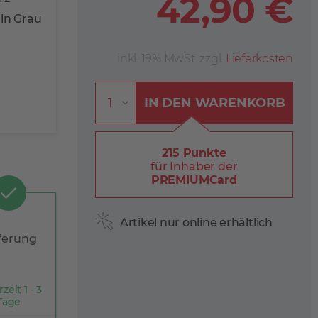
42,90 €
in Grau
inkl. 19% MwSt. zzgl.
Lieferkosten
IN DEN
WARENKORB
215 Punkte
für Inhaber der
PREMIUMCard
Artikel nur online erhältlich
ferung
rzeit 1 - 3
Tage