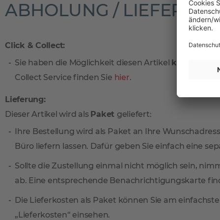
ABHOLUNG / LIEFERUN
Click & Collect:
Sie haben die Möglichkeit diesen Artikel
kostenlos
vo
Collect Service finden Sie
hier
.
Lieferung:
Dieser Artikel wird als
Paket
geliefert:
Ihre Bestellung wird als Paket an Ihre Wunschadresse
Büro liefern lassen. Dafür geben Sie einfach eine sep
Sollte die Zustellung einmal nicht möglich sein, ni
ab. Eine entsprechende Benachrichtigungskarte find
Die Lieferkosten als Paket können Sie am einfachste
„Lieferkosten“ einsehen.