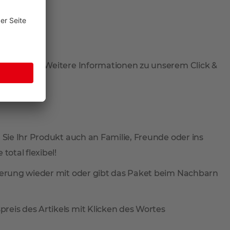
 abzuholen. Weitere Informationen zu unserem Click &
 Sie Ihr Produkt auch an Familie, Freunde oder ins
total flexibel!
ieferung wieder mit oder gibt das Paket beim Nachbarn
reis des Artikels mit Klicken des Wortes