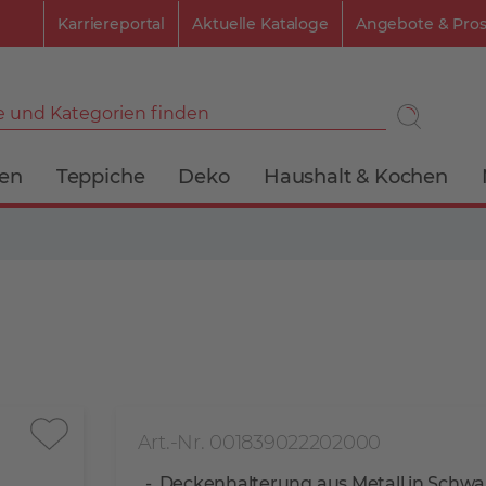
Karriereportal
Aktuelle Kataloge
Angebote & Pro
 und Kategorien finden
ien
Teppiche
Deko
Haushalt & Kochen
Art.-Nr. 001839022202000
Deckenhalterung aus Metall in Schwa