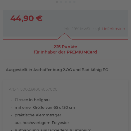
44,90 €
inkl. 19% MwSt. zzgl.
Lieferkosten
225 Punkte
für Inhaber der
PREMIUMCard
Ausgestellt in Aschaffenburg 2.OG und Bad König EG
Art.-Nr. 002391004057000
Plissee in hellgrau
mit einer Größe von 65 x 130 cm
praktische Klemmträger
aus hochwertigem Polyester
Aufhängung aus lackiertem Aluminium