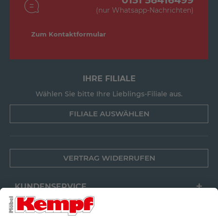
0151 58416499
(nur Whatsapp-Nachrichten)
Zum Kontaktformular
IHRE FILIALE
Wählen Sie bitte Ihre Lieblings-Filiale aus.
FILIALE AUSWÄHLEN
VERTRAG WIDERRUFEN
KUNDENSERVICE
FILIALEN