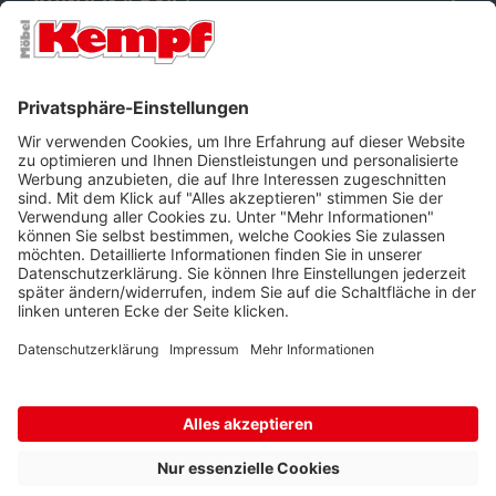
FILIALEN
UNTERNEHMEN
FOLGEN SIE UNS
Barrierefreiheit
Cookie-Einstellungen
Widerrufsrecht
Datenschutz
Unsere AGB
Impressum
Alle Preise inkl. gesetzl. Mehrwertsteuer zzgl.
Lieferkosten
und ggf.
Nachnahmegebühren, wenn nicht anders beschrieben.
* Wir nutzen Trusted Shops als unabhängigen Dienstleister für die
Einholung von Bewertungen. Trusted Shops hat Maßnahmen
getroffen, um sicherzustellen, dass es sich um echte
Bewertungen handelt.
Mehr Informationen