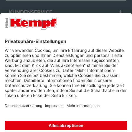
KUNDENSERVICE
FILIALEN
UNTERNEHMEN
FOLGEN SIE UNS
Barrierefreiheit
Cookie-Einstellungen
Widerrufsrecht
Datenschutz
Unsere AGB
Impressum
Alle Preise inkl. gesetzl. Mehrwertsteuer zzgl.
Lieferkosten
und ggf.
Nachnahmegebühren, wenn nicht anders beschrieben.
* Wir nutzen Trusted Shops als unabhängigen Dienstleister für die
Einholung von Bewertungen. Trusted Shops hat Maßnahmen