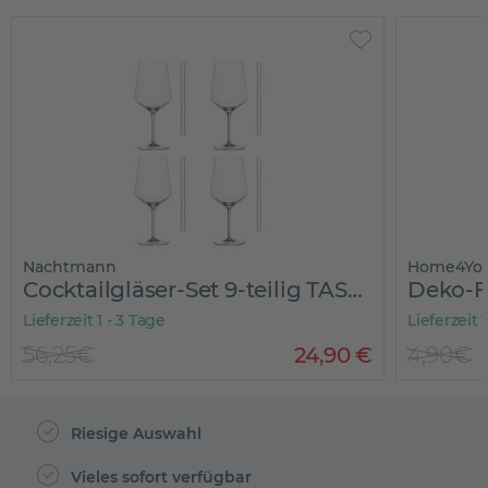
Nachtmann
Home4Yo
Cocktailgläser-Set 9-teilig TASTES GOOD
Deko-F
Lieferzeit 1 - 3 Tage
Lieferzeit 
56,25€
24
,
90
€
4,90€
Riesige Auswahl
Vieles sofort verfügbar