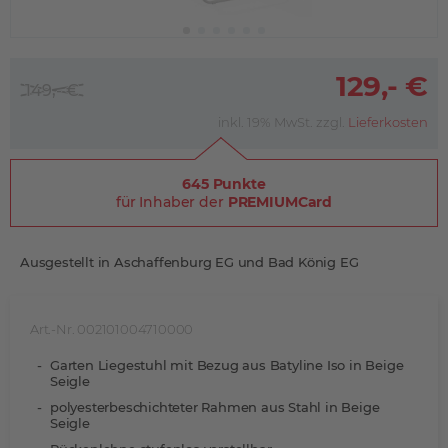
129,- €
149,- €
inkl. 19% MwSt. zzgl.
Lieferkosten
645 Punkte
für Inhaber der
PREMIUMCard
Ausgestellt in Aschaffenburg EG und Bad König EG
Art.-Nr. 002101004710000
Garten Liegestuhl mit Bezug aus Batyline Iso in Beige
Seigle
polyesterbeschichteter Rahmen aus Stahl in Beige
Seigle