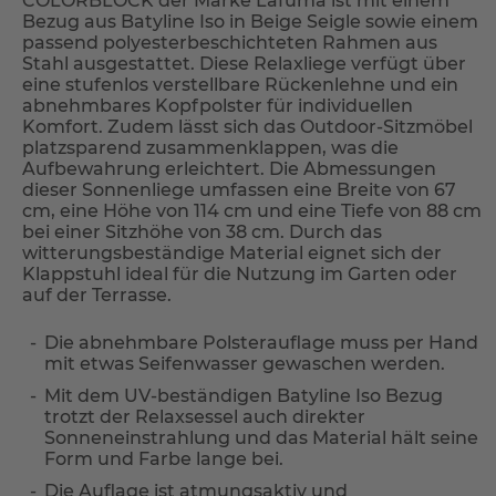
COLORBLOCK der Marke Lafuma ist mit einem
Bezug aus Batyline Iso in Beige Seigle sowie einem
passend polyesterbeschichteten Rahmen aus
Stahl ausgestattet. Diese Relaxliege verfügt über
eine stufenlos verstellbare Rückenlehne und ein
abnehmbares Kopfpolster für individuellen
Komfort. Zudem lässt sich das Outdoor-Sitzmöbel
platzsparend zusammenklappen, was die
Aufbewahrung erleichtert. Die Abmessungen
dieser Sonnenliege umfassen eine Breite von 67
cm, eine Höhe von 114 cm und eine Tiefe von 88 cm
bei einer Sitzhöhe von 38 cm. Durch das
witterungsbeständige Material eignet sich der
Klappstuhl ideal für die Nutzung im Garten oder
auf der Terrasse.
Die abnehmbare Polsterauflage muss per Hand
mit etwas Seifenwasser gewaschen werden.
Mit dem UV-beständigen Batyline Iso Bezug
trotzt der Relaxsessel auch direkter
Sonneneinstrahlung und das Material hält seine
Form und Farbe lange bei.
Die Auflage ist atmungsaktiv und