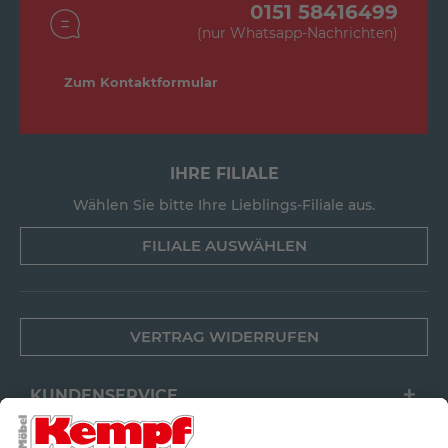
0151 58416499
(nur Whatsapp-Nachrichten)
Zum Kontaktformular
IHRE FILIALE
Wählen Sie bitte Ihre Lieblings-Filiale aus.
FILIALE AUSWÄHLEN
VERTRAG WIDERRUFEN
KUNDENSERVICE
FILIALEN