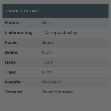
PRODUKTDETAILS
Marke:
Kela
Lieferumfang:
1 Zahnputzbecher
Farbe:
Braun
Breite:
8 cm
Höhe:
10 cm
Tiefe:
6 cm
Material:
Polyresin
Versand:
Paket Standard
}