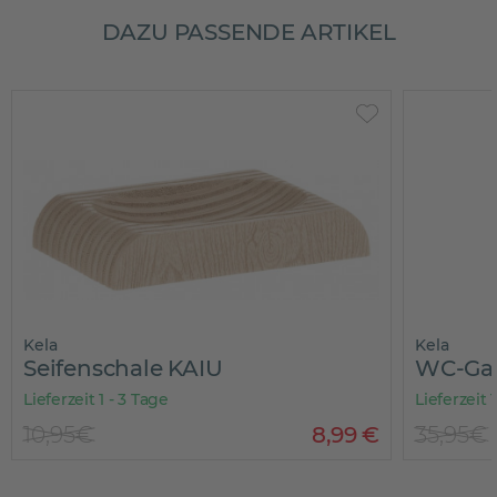
DAZU PASSENDE ARTIKEL
Kela
chale KAIU
WC-Garnitur KAI
- 3 Tage
Lieferzeit 1 - 3 Tage
8
,
99
€
35,95€