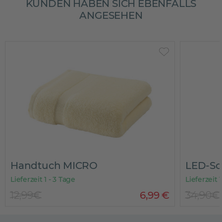
KUNDEN HABEN SICH EBENFALLS
ANGESEHEN
Handtuch MICRO
Lieferzeit 1 - 3 Tage
Lieferzeit 
12,99€
6
,
99
€
34,90€