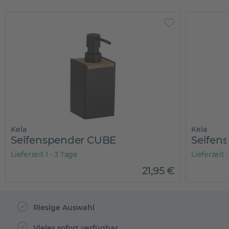
Kela
Kela
Seifenspender CUBE
Seifen
Lieferzeit 1 - 3 Tage
Lieferzeit 
21
,
95
€
Riesige Auswahl
Vieles sofort verfügbar